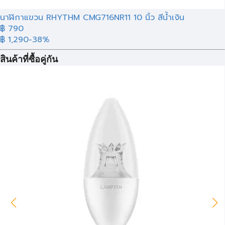
นาฬิกาแขวน RHYTHM CMG716NR11 10 นิ้ว สีน้ำเงิน
฿ 790
฿ 1,290
-38%
สินค้าที่ซื้อคู่กัน