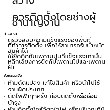
สว่าง
ควรติดตั้งโดยช่างผู้
ชำนาญงาน
คำแนะนำ
ตรวจสอบความแข็งแรงของพื้นที่
ที่ทำการติดตั้ง เพื่อให้สามารถรับน้ำหนัก
สินค้าได้
ใช้ยึดติดกับเพดานปูนที่แข็งแรงเท่านั้น
หลีกเลี่ยงการยึดกับเพดานไม้และเพดาน
ฝ้า
ข้อควรระวัง
ห้ามดัดแปลง แก้ไขสินค้า หรือนำไปใช้
งานผิดประเภท
ตัดไฟฟ้าทุกครั้ง ก่อนติดตั้งหรือซ่อม
บำรุง
ห้ามติดตั้งใกล้วัตถุไวไฟ หรือบริเวณที่มี