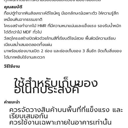
คุณสมบัติ
ท็อปตู้ทำจากหินสังเคราะห์ดีไซน์หรู มีเอกลักษณ์เฉพาะตัว ให้ความรู้สึก
เหมือนหินจากธรรมชาติ
โครงสร้างทำจากไม้ HMR ที่มีความหนาแน่นและแข็งแรง รองรับน้ำหนัก
ได้ดีกว่าไม้ MDF ทั่วไป
วัสดุโครงสร้างปิดผิวด้วยโทนสีที่เรียบดีไซน์สวย พื้นผิวมีความเรียบ
เนียนสม่ำเสมอตลอดทั้งแผ่น
มาพร้อมช่องบานเปิด 2 ช่อง และช่องเก็บของ 3 ลิ้นชัก จัดเก็บสิ่งของ
ได้มากหยิบใช้งานสะดวก
วิธีใช้งาน
ใช้สำหรับเก็บของ
อเนกประสงค์
คำแนะนำ
ควรจัดวางสินค้าบนพื้นที่ที่แข็งแรง และ
เรียบเสมอกัน
ควรใช้งานเฉพาะภายในอาคารเท่านั้น