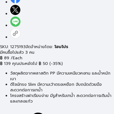
SKU: 1275193
จัดจำหน่ายโดย:
โฮมโปร
มีคนซื้อไปแล้ว 3 คน
฿
89
/Each
฿
139
คุณประหยัดไป
฿
50
(-35%)
วัสดุผลิตจากพลาสติก PP มีความเหนียวคงทน และน้ำหนัก
เบา
ดีไซน์ทรง Slim มีความเว้าตรงเหยือก จับถนัดด้วยมือ
สะดวกต่อการเทน้ำ
โครงสร้างฝาเรียบง่าย มีรูสำหรับเทน้ำ สะดวกต่อการเติมน้ำ
และเทลงแก้ว