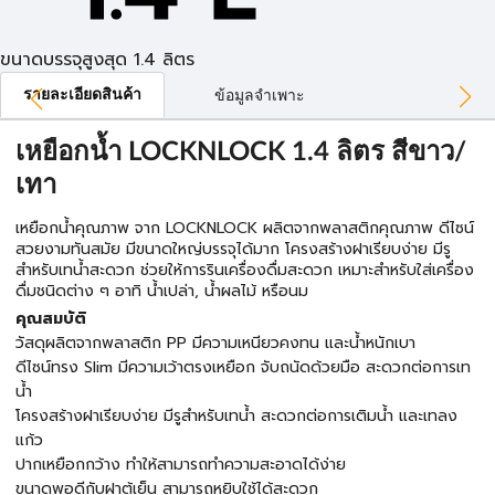
ขนาดบรรจุสูงสุด 1.4 ลิตร
รายละเอียดสินค้า
ข้อมูลจำเพาะ
เหยือกน้ำ LOCKNLOCK 1.4 ลิตร สีขาว/
เทา
เหยือกน้ำคุณภาพ จาก LOCKNLOCK ผลิตจากพลาสติกคุณภาพ ดีไซน์
สวยงามทันสมัย มีขนาดใหญ่บรรจุได้มาก โครงสร้างฝาเรียบง่าย มีรู
สำหรับเทน้ำสะดวก ช่วยให้การรินเครื่องดื่มสะดวก เหมาะสำหรับใส่เครื่อง
ดื่มชนิดต่าง ๆ อาทิ น้ำเปล่า, น้ำผลไม้ หรือนม
คุณสมบัติ
วัสดุผลิตจากพลาสติก PP มีความเหนียวคงทน และน้ำหนักเบา
ดีไซน์ทรง Slim มีความเว้าตรงเหยือก จับถนัดด้วยมือ สะดวกต่อการเท
น้ำ
โครงสร้างฝาเรียบง่าย มีรูสำหรับเทน้ำ สะดวกต่อการเติมน้ำ และเทลง
แก้ว
ปากเหยือกกว้าง ทำให้สามารถทำความสะอาดได้ง่าย
ขนาดพอดีกับฝาตู้เย็น สามารถหยิบใช้ได้สะดวก