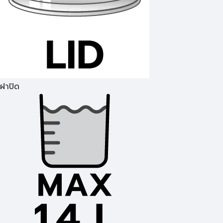
ฝาปิด