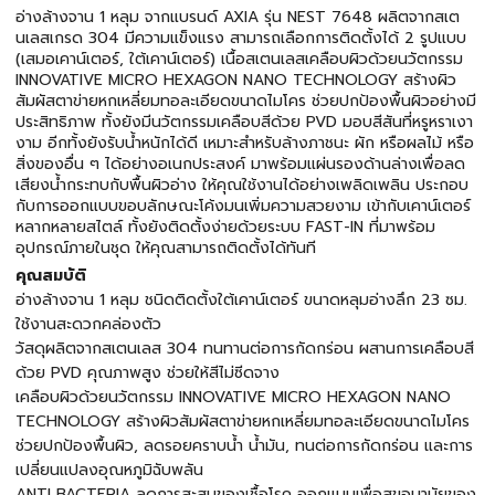
อ่างล้างจาน 1 หลุม จากแบรนด์ AXIA รุ่น NEST 7648 ผลิตจากสเต
นเลสเกรด 304 มีความแข็งแรง สามารถเลือกการติดตั้งได้ 2 รูปแบบ
(เสมอเคาน์เตอร์, ใต้เคาน์เตอร์) เนื้อสเตนเลสเคลือบผิวด้วยนวัตกรรม
INNOVATIVE MICRO HEXAGON NANO TECHNOLOGY สร้างผิว
สัมผัสตาข่ายหกเหลี่ยมทอละเอียดขนาดไมโคร ช่วยปกป้องพื้นผิวอย่างมี
ประสิทธิภาพ ทั้งยังมีนวัตกรรมเคลือบสีด้วย PVD มอบสีสันที่หรูหราเงา
งาม อีกทั้งยังรับน้ำหนักได้ดี เหมาะสำหรับล้างภาชนะ ผัก หรือผลไม้ หรือ
สิ่งของอื่น ๆ ได้อย่างอเนกประสงค์ มาพร้อมแผ่นรองด้านล่างเพื่อลด
เสียงน้ำกระทบกับพื้นผิวอ่าง ให้คุณใช้งานได้อย่างเพลิดเพลิน ประกอบ
กับการออกแบบขอบลักษณะโค้งมนเพิ่มความสวยงาม เข้ากับเคาน์เตอร์
หลากหลายสไตล์ ทั้งยังติดตั้งง่ายด้วยระบบ FAST-IN ที่มาพร้อม
อุปกรณ์ภายในชุด ให้คุณสามารถติดตั้งได้ทันที
คุณสมบัติ
อ่างล้างจาน 1 หลุม ชนิดติดตั้งใต้เคาน์เตอร์ ขนาดหลุมอ่างลึก 23 ซม.
ใช้งานสะดวกคล่องตัว
วัสดุผลิตจากสเตนเลส 304 ทนทานต่อการกัดกร่อน ผสานการเคลือบสี
ด้วย PVD คุณภาพสูง ช่วยให้สีไม่ซีดจาง
เคลือบผิวด้วยนวัตกรรม INNOVATIVE MICRO HEXAGON NANO
TECHNOLOGY สร้างผิวสัมผัสตาข่ายหกเหลี่ยมทอละเอียดขนาดไมโคร
ช่วยปกป้องพื้นผิว, ลดรอยคราบน้ำ น้ำมัน, ทนต่อการกัดกร่อน และการ
เปลี่ยนแปลงอุณหภูมิฉับพลัน
ANTI BACTERIA ลดการสะสมของเชื้อโรค ออกแบบเพื่อสุขอนามัยของ