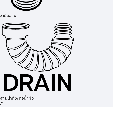
สะดืออ่าง
สายน้ำทิ้ง/ท่อน้ำทิ้ง
สี