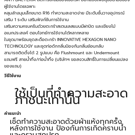
ผู้ใช้งานโดยเฉพาะ
หลุมล้างมุมเล็กขนาด R16 ทำความสะอาดง่าย มีระดับชั้นวางอุปกรณ์
เสริม 1 ระดับ เสริมฟังก์ชันการใช้งาน
เสริมความครบครันด้วยตะกร้าสเตนเลสแบบมีฝาปิด และเขียงไม้
อเนกประสงค์ ตอบโจทย์การใช้งานได้หลากหลาย
ในชุดมาพร้อมชุดสะดือตะกร้า INNOVATIVE HEXAGON NANO
TECHNOLOGY และชุดท่อดักกลิ่นป้องกันกลิ่นย้อนกลับ
สามารถติดตั้งได้ 2 รูปแบบ คือ Flushmount และ Undermount
แถมฟรี สายน้ำทิ้ง/ท่อน้ำทิ้ง (บริษัทฯ ขอสงวนสิทธิ์ในการเปลี่ยนแปลง
ของแถม)
วิธีใช้งาน
ใช้เป็นที่ทำความสะอาด
ภาชนะเท่านั้น
คำแนะนำ
เช็ดทำความสะอาดด้วยผ้าแห้งทุกครั้ง
หลังการใช้งาน ป้องกันการเกิดคราบน้ำ
และคราบสกปรก