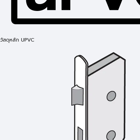
วัสดุหลัก UPVC