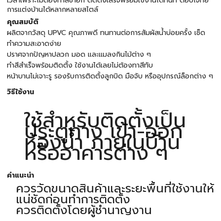
เวลาเพราะไม่ต้องทำสีซ้ำอีก ติดตั้งเสร็จพร้อมใช้งานได้ทันที ตอบโจทย์
การแต่งบ้านได้หลากหลายสไตล์
คุณสมบัติ
ผลิตจากวัสดุ UPVC คุณภาพดี ทนทานต่อการสัมผัสน้ำบ่อยครั้ง เช็ด
ทำความสะอาดง่าย
ปราศจากปัญหาปลวก มอด และแมลงกินไม้ต่าง ๆ
ทำสีสำเร็จพร้อมติดตั้ง ใช้งานได้เลยไม่ต้องทาสีทับ
หน้าบานไม่เจาะรู รองรับการติดตั้งลูกบิด มือจับ หรืออุปกรณ์ล็อกต่าง ๆ
วิธีใช้งาน
ใช้สำหรับติดตั้งเป็น
ประตูทาง เข้า-ออก
ห้องน้ำ ภายในบ้าน
หรืออาคารต่าง ๆ
คำแนะนำ
ควรวัดขนาดสินค้าและระยะพื้นที่ใช้งานให้
แน่ชัดก่อนทำการติดตั้ง
ควรติดตั้งโดยผู้ชำนาญงาน