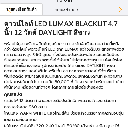
115
บาท
รายละเอียดสินค้า
ข้อมูลจำเพาะ
ดาวน์ไลท์ LED LUMAX BLACKLIT 4.7
นิ้ว 12 วัตต์ DAYLIGHT สีขาว
พร้อมให้คุณเพลิดเพลินกับทุกกิจกรรม และสัมผัสกับความสว่างที่เหนือ
กว่า ด้วยโคมไฟดาวน์ไลท์ LED จาก LUMAX สว่างเต็มประสิทธิภาพด้วย
ค่าความสว่างสูง 960 ลูเมน ทั้งยังช่วยประหยัดพลังงานและเป็นมิตร
กับสิ่งแวดล้อม สามารถติดตั้งได้ง่ายๆ ไม่ยุ่งยากด้วยรูปแบบโคมไฟฝัง
ฝ้าแบบสำเร็จทรงกลม รูปทรงทันสมัย ให้โทนแสง DAYLIGHT ผ่อน
คลายสบายตา แสงไฟไม่กะพริบสั่น สามารถกระจายแสงได้ทั่วบริเวณ
พื้นที่ติดตั้ง สามารถเปลี่ยนแทนโคมไฟดาวน์ไลท์เดิมได้ทันที ให้ความคุ้ม
ค่าต่อการใช้งานได้ยาวนานถึง 30,000 ชั่วโมง เหมาะสำหรับตกแต่งบ้าน
สำนักงาน หรือสถานที่ต่างๆ ได้หลากหลายสไตล์อย่างลงตัว
คุณสมบัติ
กำลังไฟ 12 วัตต์ ทำงานอย่างเต็มประสิทธิภาพสว่างชัดเจน ด้วยค่า
ความสว่างสูง 960 ลูเมน
โทนแสง WARM WHITE แสงโทนสีส้ม ช่วยสร้างบรรยากาศความอบอุ่น
และความผ่อนคลาย
ใช้กับแรงดันไฟฟ้า 220-240 โวลต์, 50/60 เฮิรตซ์ และมีอายุการใช้