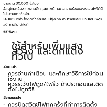
งานนาน 30,000 ชั่วโมง
วัสดุโคมผลิตจากพลาสติกคุณภาพดี ทนต่อความร้อนของหลอดไฟได้ดี
ไม่เปราะแตกหักง่าย
โคมไฟชนิดสำเร็จติดตั้งง่ายและไม่ยุ่งยาก สามารถเปลี่ยนแทนโคมไฟดา
วน์ไลท์เดิมได้ทันที
วิธีใช้งาน
ใช้สำหรับเพิ่มแสง
สว่าง และตกแต่ง
ทั่วไป
คำแนะนำ
ควรอ่านคำเตือน และศึกษาวิธีการใช้ก่อน
ใช้งาน
ควรระวังไฟดูด/ไฟรั่ว ถ้าประกอบและติด
ตั้งไม่ถูกวิธี
ข้อควรระวัง
ควรปิดสวิตช์ไฟทุกครั้งที่ทำการติดตั้ง