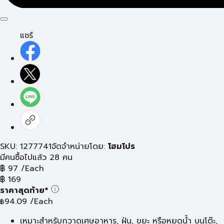
แชร์
SKU: 1277741
จัดจำหน่ายโดย:
โฮมโปร
มีคนซื้อไปแล้ว 28 คน
฿
97
/Each
฿
169
ราคาสุดท้าย*
94.09
/Each
฿
เหมาะสำหรับกวาดเศษอาหาร, ฝุ่น, ขยะ หรือหยดน้ำ บนโต๊ะ,