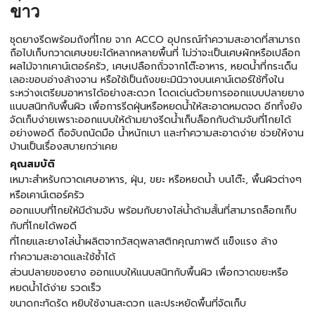
ขาว
ชุดยางรีดพร้อมถังที่โกย จาก ACCO อุปกรณ์ทำความสะอาดที่สามารถ
ถือไปเก็บกวาดเศษขยะได้หลากหลายพื้นที่ ไม่ว่าจะเป็นเศษผักหรือเปลือก
ผลไม้จากเคาน์เตอร์ครัว, เศษเปลือกถั่วจากโต๊ะอาหาร, หยดน้ำที่กระเด็น
เลอะขอบอ่างล้างจาน หรือใช้เป็นถังขยะมินิวางบนเคาน์เตอร์ใช้ทิ้งใน
ระหว่างเตรียมอาหารได้อย่างสะดวก โดดเด่นด้วยการออกแบบปลายยาง
แนบสนิทกับพื้นผิว เพื่อการรีดฝุ่นหรือหยดน้ำให้สะอาดหมดจด อีกทั้งยัง
จัดเก็บง่ายเพราะออกแบบให้ด้ามยางรีดน้ำเก็บล็อกกับด้ามจับที่โกยได้
อย่างพอดี ถือจับถนัดมือ น้ำหนักเบา และทำความสะอาดง่าย ช่วยให้งาน
บ้านเป็นเรื่องสบายกว่าเคย
คุณสมบัติ
เหมาะสำหรับกวาดเศษอาหาร, ฝุ่น, ขยะ หรือหยดน้ำ บนโต๊ะ, พื้นผิวต่างๆ
หรือเคาน์เตอร์ครัว
ออกแบบที่โกยให้มีด้ามจับ พร้อมกับยางไล่น้ำด้ามสั้นที่สามารถล็อกเก็บ
กับที่โกยได้พอดี
ที่โกยและยางไล่น้ำผลิตจากวัสดุพลาสติกคุณภาพดี แข็งแรง ล้าง
ทำความสะอาดและใช้ซ้ำได้
ส่วนปลายของยาง ออกแบบให้แนบสนิทกับพื้นผิว เพื่อกวาดขยะหรือ
หยดน้ำได้ง่าย รวดเร็ว
ขนาดกะทัดรัด หยิบใช้งานสะดวก และประหยัดพื้นที่จัดเก็บ