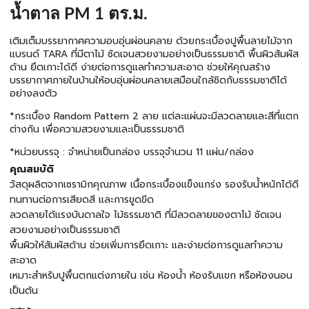
น้ำตาล PM 1 ตร.ม.
เติมเต็มบรรยากาศความอบอุ่นผ่อนคลาย ด้วยกระเบื้องปูพื้นลายไม้จาก
แบรนด์ TARA ที่มีตาไม้ ชัดเจนสวยงามอย่างเป็นธรรมชาติ พื้นผิวสัมผัส
ด้าน ยึดเกาะได้ดี ง่ายต่อการดูแลทำความสะอาด ช่วยให้คุณสร้าง
บรรยากาศภายในบ้านให้อบอุ่นผ่อนคลายเสมือนใกล้ชิดกับธรรมชาติได้
อย่างลงตัว
*กระเบื้อง Random Pattern 2 ลาย แต่ละแผ่นจะมีลวดลายและสีที่แตก
ต่างกัน เพื่อความสวยงามและเป็นธรรมชาติ
*หน่วยบรรจุ : จำหน่ายเป็นกล่อง บรรจุจำนวน 11 แผ่น/กล่อง
คุณสมบัติ
วัสดุผลิตจากเซรามิกคุณภาพ เนื้อกระเบื้องแข็งแกร่ง รองรับน้ำหนักได้ดี
ทนทานต่อการเสียดสี และการขูดขีด
ลวดลายได้เเรงบันดาลใจ ไม้ธรรมชาติ ที่มีลวดลายของตาไม้ ชัดเจน
สวยงามอย่างเป็นธรรมชาติ
พื้นผิวให้สัมผัสด้าน ช่วยเพิ่มการยึดเกาะ และง่ายต่อการดูแลทำความ
สะอาด
เหมาะสำหรับปูพื้นตกแต่งภายใน เช่น ห้องน้ำ ห้องรับแขก หรือห้องนอน
เป็นต้น