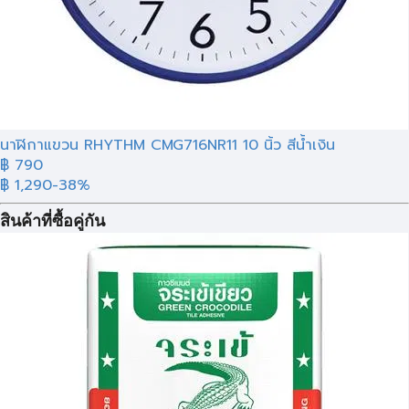
นาฬิกาแขวน RHYTHM CMG716NR11 10 นิ้ว สีน้ำเงิน
฿ 790
฿ 1,290
-38%
สินค้าที่ซื้อคู่กัน