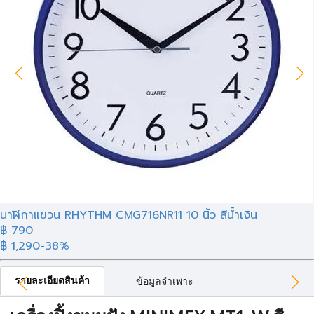
นาฬิกาแขวน RHYTHM CMG716NR11 10 นิ้ว สีน้ำเงิน
฿ 790
฿ 1,290
-38%
รายละเอียดสินค้า
ข้อมูลจำเพาะ