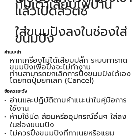
กับเต้าเสียบไฟบ้าน
แล้วเปิดสวิตช์
ใส่ขนมปังลงในช่องใส่
ขนมปัง
คำแนะนำ
หากเครื่องไม่ได้เสียบปลั๊ก ระบบการกด
ขนมปังเพื่อปิ้งจะไม่ทำงาน
ท่านสามารถยกเลิกการปิ้งขนมปังได้เอง
โดยกดปุ่มยกเลิก (Cancel)
ข้อควรระวัง
อ่านและปฏิบัติตามคำแนะนำในคู่มือการ
ใช้งาน
ห้ามใช้มีด ส้อมหรืออุปกรณ์อื่นๆ ใส่ลง
ในช่องขนมปัง
ไม่ควรปิ้งขนมปังที่ทาเนยหรือแยม