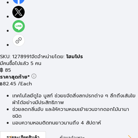
SKU: 1278991
จัดจำหน่ายโดย:
โฮมโปร
มีคนซื้อไปแล้ว 5 คน
฿
85
ราคาสุดท้าย*
82.45
/Each
฿
เทคโนโลยีดูโอ บูสท์ ช่วยขจัดสิ่งสกปรกต่าง ๆ ลึกถึงเส้นใย
ผ้าได้อย่างมีประสิทธิภาพ
ช่วยลดกลิ่นอับ และให้ความหอมเย้ายวนจากดอกไม้นานา
ชนิด
มอบความหอมติดทนยาวนานถึง 4 สัปดาห์
รายละเอียดสินค้า