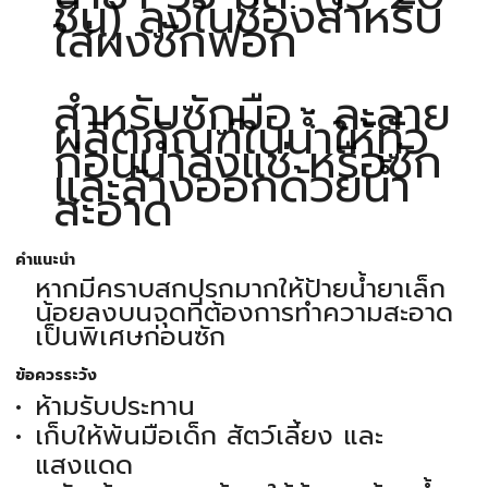
ชิ้น) ลงในช่องสำหรับ
ใส่ผงซักฟอก
สำหรับซักมือ : ละลาย
ผลิตภัณฑ์ในน้ำให้ทั่ว
ก่อนนำลงแช่ หรือซัก
และล้างออกด้วยน้ำ
สะอาด
คำแนะนำ
หากมีคราบสกปรกมากให้ป้ายน้ำยาเล็ก
น้อยลงบนจุดที่ต้องการทำความสะอาด
เป็นพิเศษก่อนซัก
ข้อควรระวัง
ห้ามรับประทาน
เก็บให้พ้นมือเด็ก สัตว์เลี้ยง และ
แสงแดด