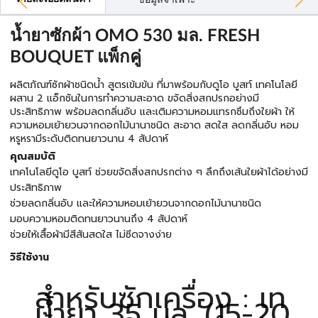
ข้อมูลจำเพาะ
น้ำยาซักผ้า OMO 530 มล. FRESH
BOUQUET แพ็กคู่
ผลิตภัณฑ์ซักผ้าชนิดน้ำ สูตรเข้มข้น ที่มาพร้อมกับดูโอ บูสท์ เทคโนโลยี
ผสาน 2 แอ็กชันในการทำความสะอาด ขจัดสิ่งสกปรกอย่างมี
ประสิทธิภาพ พร้อมลดกลิ่นอับ และเติมความหอมแทรกซึมถึงใยผ้า ให้
ความหอมเย้ายวนจากดอกไม้นานาชนิด สะอาด สดใส ลดกลิ่นอับ หอม
หรูหรามีระดับติดทนยาวนาน 4 สัปดาห์
คุณสมบัติ
เทคโนโลยีดูโอ บูสท์ ช่วยขจัดสิ่งสกปรกต่าง ๆ ลึกถึงเส้นใยผ้าได้อย่างมี
ประสิทธิภาพ
ช่วยลดกลิ่นอับ และให้ความหอมเย้ายวนจากดอกไม้นานาชนิด
มอบความหอมติดทนยาวนานถึง 4 สัปดาห์
ช่วยให้เสื้อผ้ามีสีสันสดใส ไม่ซีดจางง่าย
วิธีใช้งาน
สำหรับซักเครื่อง : เท
น้ำยา 35 มล. (15-20