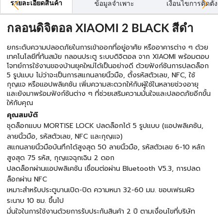
รายละเอียดสินค้า
ข้อมูลจำเพาะ
เงื่อนไขการติดตั้ง
กลอนดิจิตอล XIAOMI 2 BLACK สีดำ
ยกระดับความปลอดภัยในการเข้าออกที่อยู่อาศัย หรืออาคารต่าง ๆ ด้วย
เทคโนโลยีที่ทันสมัย กลอนประตู ระบบดิจิตอล จาก XIAOMI พร้อมตอบ
โจทย์การใช้งานของบ้านยุคใหม่ได้เป็นอย่างดี ด้วยฟังก์ชันการปลดล็อก
5 รูปแบบ ไม่ว่าจะเป็นการสแกนลายนิ้วมือ, ตั้งรหัสตัวเลข, NFC, ใช้
กุญแจ หรือแอปพลิเคชัน เพิ่มความสะดวกให้กับผู้ใช้ในหลายช่วงอายุ
และยังมาพร้อมฟังก์ชันต่าง ๆ ที่ช่วยเสริมความมั่นใจและปลอดภัยอีกขั้น
ให้กับคุณ
คุณสมบัติ
ชุดล็อกแบบ MORTISE LOCK ปลดล็อกได้ 5 รูปแบบ (แอปพลิเคชัน,
ลายนิ้วมือ, รหัสตัวเลข, NFC และกุญแจ)
สแกนลายนิ้วมือบันทึกได้สูงสุด 50 ลายนิ้วมือ, รหัสตัวเลข 6-10 หลัก
สูงสุด 75 รหัส, กุญแจฉุกเฉิน 2 ดอก
ปลดล็อกผ่านแอปพลิเคชัน เชื่อมต่อผ่าน Bluetooth V5.3, การปลด
ล็อกผ่าน NFC
เหมาะสำหรับประตูบานเปิด-ปิด ความหนา 32-60 มม. ขอบเฟรมผิว
ระนาบ 10 ซม. ขึ้นไป
มั่นใจในการใช้งานด้วยการรับประกันสินค้า 2 ปี ตามเงื่อนไขที่บริษัท