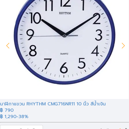
นาฬิกาแขวน RHYTHM CMG716NR11 10 นิ้ว สีน้ำเงิน
฿ 790
฿ 1,290
-38%