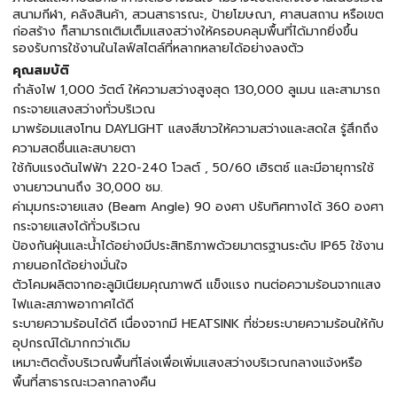
สนามกีฬา, คลังสินค้า, สวนสาธารณะ, ป้ายโฆษณา, ศาสนสถาน หรือเขต
ก่อสร้าง ก็สามารถเติมเต็มแสงสว่างให้ครอบคลุมพื้นที่ได้มากยิ่งขึ้น
รองรับการใช้งานในไลฟ์สไตล์ที่หลากหลายได้อย่างลงตัว
คุณสมบัติ
กำลังไฟ 1,000 วัตต์ ให้ความสว่างสูงสุด 130,000 ลูเมน และสามารถ
กระจายแสงสว่างทั่วบริเวณ
มาพร้อมแสงโทน DAYLIGHT แสงสีขาวให้ความสว่างและสดใส รู้สึกถึง
ความสดชื่นและสบายตา
ใช้กับแรงดันไฟฟ้า 220-240 โวลต์ , 50/60 เฮิรตซ์ และมีอายุการใช้
งานยาวนานถึง 30,000 ชม.
ค่ามุมกระจายเเสง (Beam Angle) 90 องศา ปรับทิศทางได้ 360 องศา
กระจายแสงได้ทั่วบริเวณ
ป้องกันฝุ่นและน้ำได้อย่างมีประสิทธิภาพด้วยมาตรฐานระดับ IP65 ใช้งาน
ภายนอกได้อย่างมั่นใจ
ตัวโคมผลิตจากอะลูมิเนียมคุณภาพดี แข็งแรง ทนต่อความร้อนจากแสง
ไฟและสภาพอากาศได้ดี
ระบายความร้อนได้ดี เนื่องจากมี HEATSINK ที่ช่วยระบายความร้อนให้กับ
อุปกรณ์ได้มากกว่าเดิม
เหมาะติดตั้งบริเวณพื้นที่โล่งเพื่อเพิ่มแสงสว่างบริเวณกลางแจ้งหรือ
พื้นที่สาธารณะเวลากลางคืน