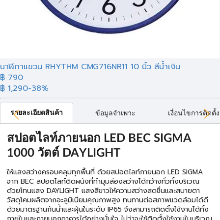
นาฬิกาแขวน RHYTHM CMG716NR11 10 นิ้ว สีน้ำเงิน
฿ 790
฿ 1,290
-38%
รายละเอียดสินค้า
ข้อมูลจำเพาะ
เงื่อนไขการติดตั้ง
สปอตไลท์ภายนอก LED BEC SIGMA
1000 วัตต์ DAYLIGHT
ให้แสงสว่างครอบคลุมทุกพื้นที่ ด้วยสปอตไลท์ภายนอก LED SIGMA
จาก BEC สปอตไลท์ติดผนังที่ทำมุมส่องสว่างได้กว้างทั่วทั้งบริเวณ
ด้วยโทนแสง DAYLIGHT แสงสีขาวให้ความสว่างสดชื่นและสบายตา
วัสดุโคมผลิตจากอะลูมิเนียมคุณภาพสูง ทนทานต่อสภาพแวดล้อมได้ดี
ด้วยมาตรฐานกันน้ำและฝุ่นในระดับ IP65 จึงสามารถติดตั้งใช้งานได้ทั้ง
ภายในและภายนอกอาคารได้อย่างมั่นใจ ไม่ว่าจะใช้ติดตั้งใช้งานในบริเวณ