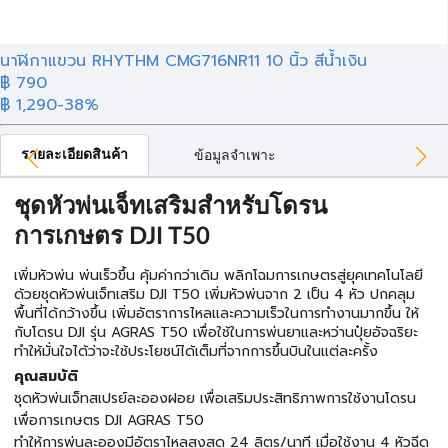
นาฬิกาแขวน RHYTHM CMG716NR11 10 นิ้ว สีน้ำเงิน
฿ 790
฿ 1,290
-38%
รายละเอียดสินค้า
ข้อมูลจำเพาะ
ชุดหัวพ่นเจ็ทเสริมสำหรับโดรน
การเกษตร DJI T50
เพิ่มหัวพ่น พ่นเร็วขึ้น คุ้มค่ากว่าเดิม พลิกโฉมการเกษตรสู่ยุคเทคโนโลยี
ด้วยชุดหัวพ่นเจ็ทเสริม DJI T50 เพิ่มหัวพ่นจาก 2 เป็น 4 หัว ปกคลุม
พื้นที่ได้กว้างขึ้น เพิ่มอัตราการไหลและความเร็วในการทำงานมากขึ้น ให้
กับโดรน DJI รุ่น AGRAS T50 เพื่อใช้ในการพ่นยาและหว่านปุ๋ยอัจฉริยะ
ทำให้มั่นใจได้ว่าจะใช้ประโยชน์ได้เต็มที่จากการขึ้นบินในแต่ละครั้ง
คุณสมบัติ
ชุดหัวพ่นเจ็ทสเปรย์ละอองฝอย เพื่อเสริมประสิทธิภาพการใช้งานโดรน
เพื่อการเกษตร DJI AGRAS T50
ทำให้การพ่นละอองมีอัตราไหลสูงสุด 24 ลิตร/นาที เมื่อใช้งาน 4 หัวฉีด