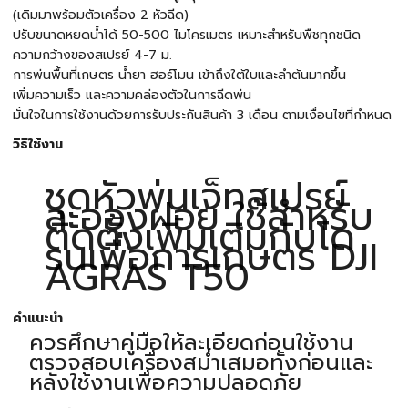
(เดิมมาพร้อมตัวเครื่อง 2 หัวฉีด)
ปรับขนาดหยดน้ำได้ 50-500 ไมโครเมตร เหมาะสำหรับพืชทุกชนิด
ความกว้างของสเปรย์ 4-7 ม.
การพ่นพื้นที่เกษตร น้ำยา ฮอร์โมน เข้าถึงใต้ใบและลำต้นมากขึ้น
เพิ่มความเร็ว และความคล่องตัวในการฉีดพ่น
มั่นใจในการใช้งานด้วยการรับประกันสินค้า 3 เดือน ตามเงื่อนไขที่กำหนด
วิธีใช้งาน
ชุดหัวพ่นเจ็ทสเปรย์
ละอองฝอย ใช้สำหรับ
ติดตั้งเพิ่มเติมกับโด
รนเพื่อการเกษตร DJI
AGRAS T50
คำแนะนำ
ควรศึกษาคู่มือให้ละเอียดก่อนใช้งาน
ตรวจสอบเครื่องสม่ำเสมอทั้งก่อนและ
หลังใช้งานเพื่อความปลอดภัย