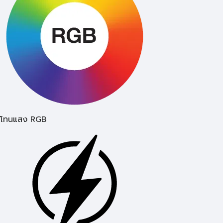
โทนแสง RGB