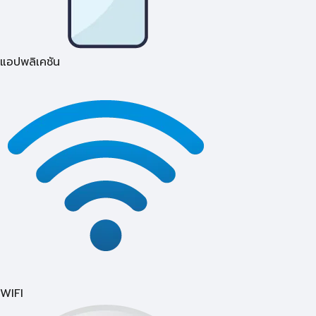
แอปพลิเคชัน
WIFI