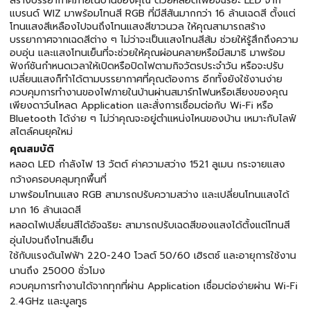
สร้างบรรยากาศภายในบ้านของคุณ ด้วยหลอดไฟอัจฉริยะ LED จาก
แบรนด์ WIZ มาพร้อมโทนสี RGB ที่มีสีสันมากกว่า 16 ล้านเฉดสี ตั้งแต่
โทนแสงสีเหลืองไปจนถึงโทนแสงสีขาวนวล ให้คุณสามารถสร้าง
บรรยากาศจากเฉดสีต่าง ๆ ไม่ว่าจะเป็นแสงโทนสีส้ม ช่วยให้รู้สึกถึงความ
อบอุ่น และแสงโทนเย็นที่จะช่วยให้คุณผ่อนคลายหรือมีสมาธิ มาพร้อม
ฟังก์ชันกำหนดเวลาให้เปิดหรือปิดไฟตามกิจวัตรประจำวัน หรือจะปรับ
เปลี่ยนแสงก็ทำได้ตามบรรยากาศที่คุณต้องการ อีกทั้งยังใช้งานง่าย
ควบคุมการทำงานของไฟภายในบ้านผ่านสมาร์ทโฟนหรือเสียงของคุณ
เพียงดาว์นโหลด Application และสั่งการเชื่อมต่อกับ Wi-Fi หรือ
Bluetooth ได้ง่าย ๆ ไม่ว่าคุณจะอยู่ตำแหน่งไหนของบ้าน เหมาะกับไลฟ์
สไตล์คนยุคใหม่
คุณสมบัติ
หลอด LED กำลังไฟ 13 วัตต์ ค่าความสว่าง 1521 ลูเมน กระจายแสง
กว้างครอบคลุมทุกพื้นที่
มาพร้อมโทนแสง RGB สามารถปรับความสว่าง และเปลี่ยนโทนแสงได้
มาก 16 ล้านเฉดสี
หลอดไฟเปลี่ยนสีได้อัจฉริยะ สามารถปรับเฉดสีของแสงได้ตั้งแต่โทนสี
อุ่นไปจนถึงโทนสีเย็น
ใช้กับแรงดันไฟฟ้า 220-240 โวลต์ 50/60 เฮิรตซ์ และอายุการใช้งาน
นานถึง 25000 ชั่วโมง
ควบคุมการทำงานได้จากทุกที่ผ่าน Application เชื่อมต่อง่ายผ่าน Wi-Fi
2.4GHz และบูลทูธ