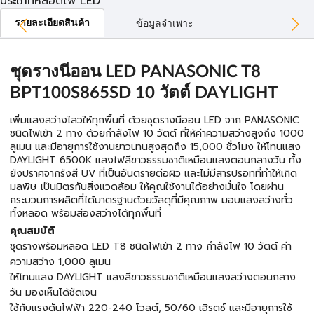
ประเภทหลอดไฟ LED
รายละเอียดสินค้า
ข้อมูลจำเพาะ
ชุดรางนีออน LED PANASONIC T8
BPT100S865SD 10 วัตต์ DAYLIGHT
เพิ่มแสงสว่างไสวให้ทุกพื้นที่ ด้วยชุดรางนีออน LED จาก PANASONIC
ชนิดไฟเข้า 2 ทาง ด้วยกำลังไฟ 10 วัตต์ ที่ให้ค่าความสว่างสูงถึง 1000
ลูเมน และมีอายุการใช้งานยาวนานสูงสุดถึง 15,000 ชั่วโมง ให้โทนแสง
DAYLIGHT 6500K แสงไฟสีขาวธรรมชาติเหมือนแสงตอนกลางวัน ทั้ง
ยังปราศจากรังสี UV ที่เป็นอันตรายต่อผิว และไม่มีสารปรอทที่ทำให้เกิด
มลพิษ เป็นมิตรกับสิ่งแวดล้อม ให้คุณใช้งานได้อย่างมั่นใจ โดยผ่าน
กระบวนการผลิตที่ได้มาตรฐานด้วยวัสดุที่มีคุณภาพ มอบแสงสว่างทั่ว
ทั้งหลอด พร้อมส่องสว่างได้ทุกพื้นที่
คุณสมบัติ
ชุดรางพร้อมหลอด LED T8 ชนิดไฟเข้า 2 ทาง กำลังไฟ 10 วัตต์ ค่า
ความสว่าง 1,000 ลูเมน
ให้โทนแสง DAYLIGHT แสงสีขาวธรรมชาติเหมือนแสงสว่างตอนกลาง
วัน มองเห็นได้ชัดเจน
ใช้กับแรงดันไฟฟ้า 220-240 โวลต์, 50/60 เฮิรตซ์ และมีอายุการใช้