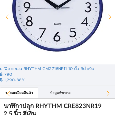
นาฬิกาแขวน RHYTHM CMG716NR11 10 นิ้ว สีน้ำเงิน
฿ 790
฿ 1,290
-38%
รายละเอียดสินค้า
ข้อมูลจำเพาะ
นาฬิกาปลุก RHYTHM CRE823NR19
2.5 นิ้ว สีเงิน