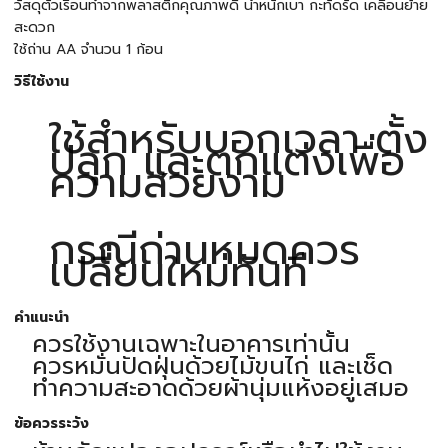
วัสดุตัวเรือนทำจากพลาสติกคุณภาพดี น้ำหนักเบา กะทัดรัด เคลื่อนย้าย
สะดวก
ใช้ถ่าน AA จำนวน 1 ก้อน
วิธีใช้งาน
ใช้สำหรับบอกเวลา ตั้ง
ปลุก และตกแต่งเพื่อ
ความสวยงาม
กรณีถ่านหมดควร
เปลี่ยนใหม่ทันที
คำแนะนำ
ควรใช้งานเฉพาะในอาคารเท่านั้น
ควรหมั่นปัดฝุ่นด้วยไม้ขนไก่ และเช็ด
ทำความสะอาดด้วยผ้านุ่มแห้งอยู่เสมอ
ข้อควรระวัง