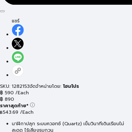
แชร์
SKU: 1282153
จัดจำหน่ายโดย:
โฮมโปร
฿
590
/Each
฿
890
ราคาสุดท้าย*
543.69
/Each
฿
นาฬิกาปลุก ระบบควอทซ์ (Quartz) เข็มวินาทีเดินเรียบไม่
สะดุด ไร้เสียงรบกวน