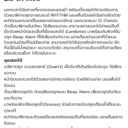
บอกเวลาได้อย่างเที่ยงตรงและแม่นยำ พร้อมตั้งปลุกได้ตามต้องการ
ด้วยนาฬิกาปลุกจากแบรนด์ RHYTHM มองเห็นตัวเลขได้อย่างชัดด้วย
หน้าปัดบอกเวลาเป็นเลขอารบิกขนาดใหญ่ บอกเวลาแบบ 12 ตำแหน่ง
ตัวเข็มนาฬิกาเดินเงียบ ไร้เสียงรบกวน สามารถอ่านเวลาได้ง่ายแม้ในที่
มืดด้วยหน้าปัดและเข็มที่เรืองแสงได้ (Lumibrite) มาพร้อมกับฟังก์ชัน
ปลุก Beep Alarm ที่ให้เสียงดังกังวาน แจ้งเตือนตามเวลาที่กำหนด
โดดเด่นด้วยดีไซน์เรียบง่าย สามารถเข้าได้กับทุกสไตล์การตกแต่ง อีก
ทั้งนี้ยังมีน้ำหนักเบา ขนาดกะทัดรัด สามารถตั้งวางบริเวณโต๊ะข้างเตียง
หรือบริเวณอื่นๆ ได้โดยไม่เกะกะ
คุณสมบัติ
นาฬิกาปลุก ระบบควอทซ์ (Quartz) เข็มวินาทีเดินเรียบไม่สะดุด ไร้เสียง
รบกวน
หน้าปัดบอกเวลาใช้ตัวเลขอารบิกขนาดใหญ่ ช่วยให้อ่านง่าย มองเห็นได้
ชัดเจน
ตั้งนาฬิกาปลุกได้ ด้วยเสียงปลุกแบบ Beep Alarm เสียงปลุกดังก้อง
และกังวาน
มาพร้อมฟังก์ชันปลุกซ้ำ(Snooze) ช่วยในการแจ้งปลุกเตือนซ้ำเป็นระยะ
ทุกนาที
หน้าปัดนาฬิกาและตัวเลขเรืองแสงชัดเจนแม้ในที่แสงน้อย มองเห็นอย่าง
ชัดเจน