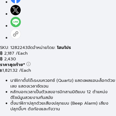
SKU: 1282243
จัดจำหน่ายโดย:
โฮมโปร
฿
2,187
/Each
฿
2,430
ราคาสุดท้าย*
1,821.32
/Each
฿
นาฬิกาตั้งโต๊ะระบบควอทซ์ (Quartz) แสดงผลแอนะล็อกด้วย
เลข แสดงเวลาชัดเจน
หลักบอกเวลาเป็นตัวเลขอารบิกสามมิติแบบ 12 ตำแหน่ง
ดีไซน์นูนสวยงามทันสมัย
ตั้งนาฬิกาปลุกด้วยเสียงปลุกแบบ (Beep Alarm) เสียง
ปลุกบิ๊บๆ ดังก้องและกังวาน