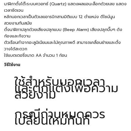
นาฬิกาตั้งโต๊ะระบบควอทซ์ (Quartz) แสดงผลแอนะล็อกด้วยเลข แสดง
เวลาชัดเจน
หลักบอกเวลาเป็นตัวเลขอารบิกสามมิติแบบ 12 ตำแหน่ง ดีไซน์นูน
สวยงามทันสมัย
ตั้งนาฬิกาปลุกด้วยเสียงปลุกแบบ (Beep Alarm) เสียงปลุกบิ๊บๆ ดัง
ก้องและกังวาน
ตัวเรือนทำจากอะลูมิเนียมและไม้คุณภาพดี สามารถเคลื่อนย้ายและตั้ง
วางได้สะดวก
ใช้แบตเตอรี่ขนาด AA จำนวน 1 ก้อน
วิธีใช้งาน
ใช้สำหรับบอกเวลา
และตกแต่งเพื่อความ
สวยงาม
กรณีถ่านหมดควร
เปลี่ยนใหม่ทันที