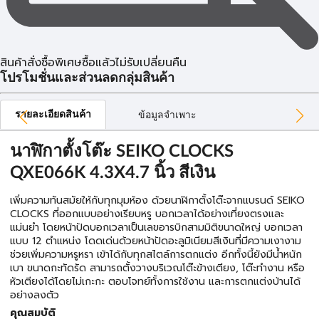
สินค้าสั่งซื้อพิเศษซื้อแล้วไม่รับเปลี่ยนคืน
โปรโมชั่นและส่วนลดกลุ่มสินค้า
รายละเอียดสินค้า
ข้อมูลจำเพาะ
นาฬิกาตั้งโต๊ะ SEIKO CLOCKS
QXE066K 4.3X4.7 นิ้ว สีเงิน
เพิ่มความทันสมัยให้กับทุกมุมห้อง ด้วยนาฬิกาตั้งโต๊ะจากแบรนด์ SEIKO
CLOCKS ที่ออกแบบอย่างเรียบหรู บอกเวลาได้อย่างเที่ยงตรงและ
แม่นยำ โดยหน้าปัดบอกเวลาเป็นเลขอารบิกสามมิติขนาดใหญ่ บอกเวลา
แบบ 12 ตำแหน่ง โดดเด่นด้วยหน้าปัดอะลูมิเนียมสีเงินที่มีความเงางาม
ช่วยเพิ่มความหรูหรา เข้าได้กับทุกสไตล์การตกแต่ง อีกทั้งนี้ยังมีน้ำหนัก
เบา ขนาดกะทัดรัด สามารถตั้งวางบริเวณโต๊ะข้างเตียง, โต๊ะทำงาน หรือ
หัวเตียงได้โดยไม่เกะกะ ตอบโจทย์ทั้งการใช้งาน และการตกแต่งบ้านได้
อย่างลงตัว
คุณสมบัติ