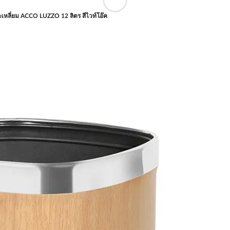
ะเหลี่ยม ACCO LUZZO 12 ลิตร สีไวท์โอ๊ค