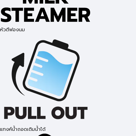
หัวตีฟองนม
แทงค์น้ำถอดเติมน้ำได้