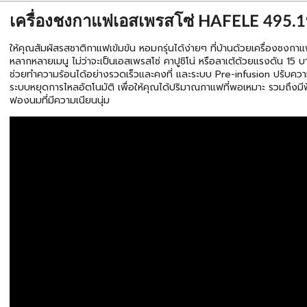
เครื่องชงกาแฟเอสเพรสโซ่ HAFELE 495.1
ให้คุณสัมผัสรสชาติกาแฟเข้มข้น หอมกรุ่นได้ง่ายๆ ที่บ้านด้วยเครื่องชง
หลากหลายเมนู ไม่ว่าจะเป็นเอสเพรสโซ่ คาปูชิโน่ หรือลาเต้ด้วยแรงดัน 15
ช่วยทำความร้อนได้อย่างรวดเร็วและคงที่ และระบบ Pre-infusion ปรับค
ระบบหยุดการไหลอัตโนมัติ เพื่อให้คุณได้ปริมาณกาแฟที่พอเหมาะ รวมถึงม
ฟองนมที่มีความเนียนนุ่ม