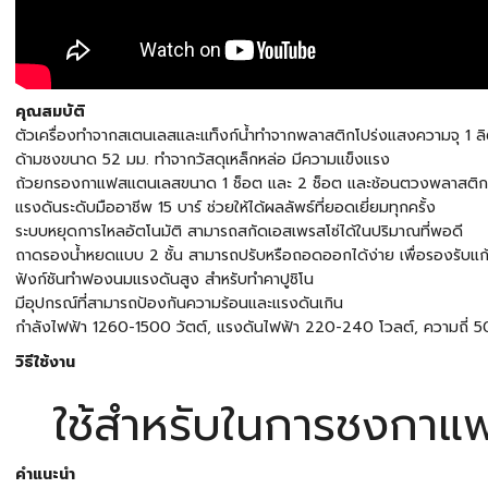
คุณสมบัติ
ตัวเครื่องทำจากสเตนเลสและแท็งก์น้ำทำจากพลาสติกโปร่งแสงความจุ 1 
ด้ามชงขนาด 52 มม. ทำจากวัสดุเหล็กหล่อ มีความแข็งแรง
ถ้วยกรองกาแฟสแตนเลสขนาด 1 ช็อต และ 2 ช็อต และช้อนตวงพลาสติก
แรงดันระดับมืออาชีพ 15 บาร์ ช่วยให้ได้ผลลัพธ์ที่ยอดเยี่ยมทุกครั้ง
ระบบหยุดการไหลอัตโนมัติ สามารถสกัดเอสเพรสโซ่ได้ในปริมาณที่พอดี
ถาดรองน้ำหยดแบบ 2 ชั้น สามารถปรับหรือถอดออกได้ง่าย เพื่อรองรับแก
ฟังก์ชันทำฟองนมแรงดันสูง สำหรับทำคาปูชิโน
มีอุปกรณ์ที่สามารถป้องกันความร้อนและแรงดันเกิน
กำลังไฟฟ้า 1260-1500 วัตต์, แรงดันไฟฟ้า 220-240 โวลต์, ความถี่ 50
วิธีใช้งาน
ใช้สำหรับในการชงกาแ
คำแนะนำ