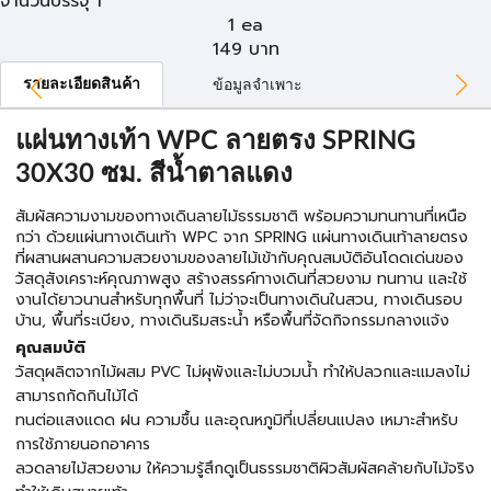
จำนวนบรรจุ 1
1 ea
149
บาท
รายละเอียดสินค้า
ข้อมูลจำเพาะ
แผ่นทางเท้า WPC ลายตรง SPRING
30X30 ซม. สีน้ำตาลแดง
สัมผัสความงามของทางเดินลายไม้ธรรมชาติ พร้อมความทนทานที่เหนือ
กว่า ด้วยแผ่นทางเดินเท้า WPC จาก SPRING แผ่นทางเดินเท้าลายตรง
ที่ผสานผสานความสวยงามของลายไม้เข้ากับคุณสมบัติอันโดดเด่นของ
วัสดุสังเคราะห์คุณภาพสูง สร้างสรรค์ทางเดินที่สวยงาม ทนทาน และใช้
งานได้ยาวนานสำหรับทุกพื้นที่ ไม่ว่าจะเป็นทางเดินในสวน, ทางเดินรอบ
บ้าน, พื้นที่ระเบียง, ทางเดินริมสระน้ำ หรือพื้นที่จัดกิจกรรมกลางแจ้ง
คุณสมบัติ
วัสดุผลิตจากไม้ผสม PVC ไม่ผุพังและไม่บวมน้ำ ทำให้ปลวกและแมลงไม่
สามารถกัดกินไม้ได้
ทนต่อแสงแดด ฝน ความชื้น และอุณหภูมิที่เปลี่ยนแปลง เหมาะสำหรับ
การใช้ภายนอกอาคาร
ลวดลายไม้สวยงาม ให้ความรู้สึกดูเป็นธรรมชาติผิวสัมผัสคล้ายกับไม้จริง