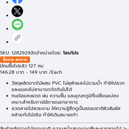
SKU: 1282929
จัดจำหน่ายโดย:
โฮมโปร
ซื้อมาก ลดมาก
มีคนซื้อไปแล้ว 127 คน
146.28
บาท
-
149
บาท
/Each
วัสดุผลิตจากไม้ผสม PVC ไม่ผุพังและไม่บวมน้ำ ทำให้ปลวก
และแมลงไม่สามารถกัดกินไม้ได้
ทนต่อแสงแดด ฝน ความชื้น และอุณหภูมิที่เปลี่ยนแปลง
เหมาะสำหรับการใช้ภายนอกอาคาร
ลวดลายไม้สวยงาม ให้ความรู้สึกดูเป็นธรรมชาติผิวสัมผัส
คล้ายกับไม้จริง ทำให้เดินสบายเท้า
สินค้าผลิตจากไม้ธรรมชาติ ความสม่ำเสมอของสีและลวดลายไม้ จะ