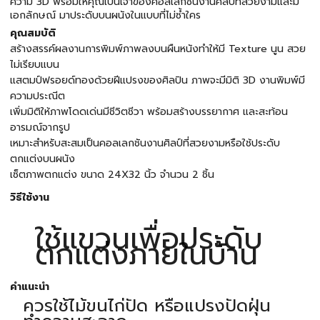
ความ 3D พร้อมให้คุณเป็นเจ้าของคอลเลกชั่นงานศิลป์ที่สวยงามและมี
เอกลักษณ์ มาประดับบนผนังในแบบที่ไม่ซ้ำใคร
คุณสมบัติ
สร้างสรรค์ผลงานการพิมพ์ภาพลงบนผืนหนังทำให้มี Texture นูน สวย
ไม่เรียบแบน
แสตมป์ฟรอยด์ทองด้วยฝีแปรงของศิลปิน ภาพจะมีมิติ 3D งานพิมพ์มี
ความประณีต
เพิ่มมิติให้ภาพโดดเด่นมีชีวิตชีวา พร้อมสร้างบรรยากาศ และสะท้อน
อารมณ์จากรูป
เหมาะสำหรับสะสมเป็นคอลเลกชันงานศิลป์ที่สวยงามหรือใช้ประดับ
ตกแต่งบนผนัง
เซ็ตภาพตกแต่ง ขนาด 24X32 นิ้ว จำนวน 2 ชิ้น
วิธีใช้งาน
ใช้แขวนเพื่อประดับ
ตกแต่งภายในบ้าน
คำแนะนำ
ควรใช้ไม้ขนไก่ปัด หรือแปรงปัดฝุ่น