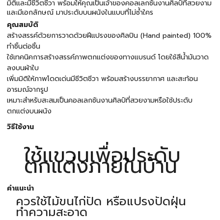
มิติและมีชีวิตชีวา พร้อมให้คุณเป็นเจ้าของคอลเลกชันงานศิลป์ที่สวยงาม
และมีเอกลักษณ์ มาประดับบนผนังในแบบที่ไม่ซ้ำใคร
คุณสมบัติ
สร้างสรรค์ด้วยการวาดด้วยฝีแปรงของศิลปิน (Hand painted) 100%
ทำชิ้นต่อชิ้น
ใช้เทคนิคการสร้างสรรค์ภาพตกแต่งของทางแบรนด์ โดยใช้สีน้ำมันวาด
ลงบนผ้าใบ
เพิ่มมิติให้ภาพโดดเด่นมีชีวิตชีวา พร้อมสร้างบรรยากาศ และสะท้อน
อารมณ์จากรูป
เหมาะสำหรับสะสมเป็นคอลเลกชันงานศิลป์ที่สวยงามหรือใช้ประดับ
ตกแต่งบนผนัง
วิธีใช้งาน
ใช้แขวนเพื่อประดับ
ตกแต่งภายในบ้าน
คำแนะนำ
ควรใช้ไม้ขนไก่ปัด หรือแปรงปัดฝุ่น
ทำความสะอาด