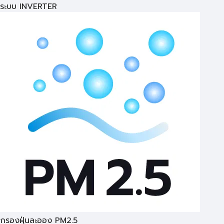
ระบบ INVERTER
กรองฝุ่นละออง PM2.5