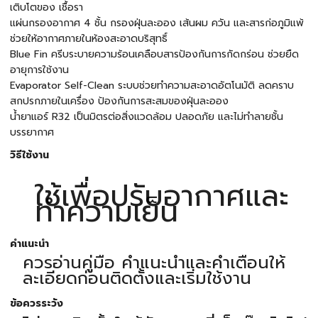
เติบโตของ เชื้อรา
แผ่นกรองอากาศ 4 ชั้น กรองฝุ่นละออง เส้นผม ควัน และสารก่อภูมิแพ้
ช่วยให้อากาศภายในห้องสะอาดบริสุทธิ์
Blue Fin ครีบระบายความร้อนเคลือบสารป้องกันการกัดกร่อน ช่วยยืด
อายุการใช้งาน
Evaporator Self-Clean ระบบช่วยทำความสะอาดอัตโนมัติ ลดคราบ
สกปรกภายในเครื่อง ป้องกันการสะสมของฝุ่นละออง
น้ำยาแอร์ R32 เป็นมิตรต่อสิ่งแวดล้อม ปลอดภัย และไม่ทำลายชั้น
บรรยากาศ
วิธีใช้งาน
ใช้เพื่อปรับอากาศและ
ทำความเย็น
คำแนะนำ
ควรอ่านคู่มือ คำแนะนำและคำเตือนให้
ละเอียดก่อนติดตั้งและเริ่มใช้งาน
ข้อควรระวัง