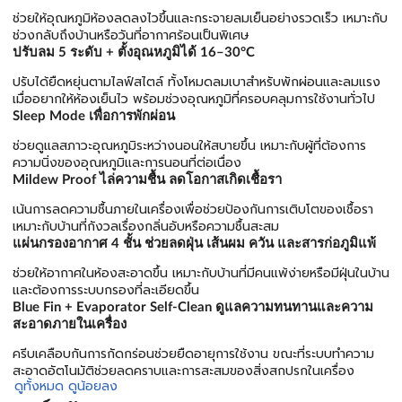
ช่วยให้อุณหภูมิห้องลดลงไวขึ้นและกระจายลมเย็นอย่างรวดเร็ว เหมาะกับ
ช่วงกลับถึงบ้านหรือวันที่อากาศร้อนเป็นพิเศษ
ปรับลม 5 ระดับ + ตั้งอุณหภูมิได้ 16–30°C
ปรับได้ยืดหยุ่นตามไลฟ์สไตล์ ทั้งโหมดลมเบาสำหรับพักผ่อนและลมแรง
เมื่ออยากให้ห้องเย็นไว พร้อมช่วงอุณหภูมิที่ครอบคลุมการใช้งานทั่วไป
Sleep Mode เพื่อการพักผ่อน
ช่วยดูแลสภาวะอุณหภูมิระหว่างนอนให้สบายขึ้น เหมาะกับผู้ที่ต้องการ
ความนิ่งของอุณหภูมิและการนอนที่ต่อเนื่อง
Mildew Proof ไล่ความชื้น ลดโอกาสเกิดเชื้อรา
เน้นการลดความชื้นภายในเครื่องเพื่อช่วยป้องกันการเติบโตของเชื้อรา
เหมาะกับบ้านที่กังวลเรื่องกลิ่นอับหรือความชื้นสะสม
แผ่นกรองอากาศ 4 ชั้น ช่วยลดฝุ่น เส้นผม ควัน และสารก่อภูมิแพ้
ช่วยให้อากาศในห้องสะอาดขึ้น เหมาะกับบ้านที่มีคนแพ้ง่ายหรือมีฝุ่นในบ้าน
และต้องการระบบกรองที่ละเอียดขึ้น
Blue Fin + Evaporator Self-Clean ดูแลความทนทานและความ
สะอาดภายในเครื่อง
ครีบเคลือบกันการกัดกร่อนช่วยยืดอายุการใช้งาน ขณะที่ระบบทำความ
สะอาดอัตโนมัติช่วยลดคราบและการสะสมของสิ่งสกปรกในเครื่อง
ดูทั้งหมด
ดูน้อยลง