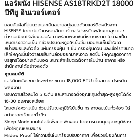
แอร์ผนัง HISENSE AS18TRKD2T 18000
บีทียู อินเวอร์เตอร์
มอบสัมผัสที่นุ่มนวลและเย็นสบายอยู่เสมอด้วยแอร์ติดผนังจาก
HISENSE โดดเด่นด้วยระบบอินเวอร์เตอร์ประหยัดพลังงานสูง และ
ทำงานเงียบไร้เสียงกวนใจ มาพร้อมฟังก์ชันที่หลากหลาย ไม่ว่าจะเป็น
โหมดเร่งความเย็น ที่ช่วยปรับณหภูมิให้เย็นขึ้น มอบลมเย็นฉ่ำใจได้
สม่ำเสมอและทั่วถึง แผ่นกรองฝุ่น 4 ชั้น กรองฝุ่นควัน และเชื้อโรคขนาด
เล็กให้คุณมั่นใจว่าลมเย็นที่ปล่อยออกมาสะอาด สดชื่น ให้คุณสูดอากาศ
บริสุทธิ์ได้อย่างเต็มปอด เหมาะสำหรับติดตั้งภายในบ้าน อาคาร หรือ
สำนักงานได้อย่างลงตัว
คุณสมบัติ
แอร์ติดผนังระบบ Inverter ขนาด 18,000 BTU เย็นสบาย ประหยัด
พลังงาน
ปรับความเร็วลมได้ 5 ระดับ และสามารถตั้งอุณหภูมิต่ำสุด-สูงสุดได้ถึง
16-30 องศาเซลเซียส
โหมดเร่งความเย็น ช่วยปรับณหภูมิให้เย็นขึ้น กระจายลมเย็นทั่วห้อง ได้
อย่างรวดเร็วและทั่วถึง
Sleep Mode เทคโนโลยีเพื่อการพักผ่อน โดยการควบคุมอุณหภูมิห้อง
เพื่อให้คุณหลับสบาย
Mildew Proof ไล่ความชื่นในเครื่องปรับอากาศ เพื่อช่วยป้องกันการ