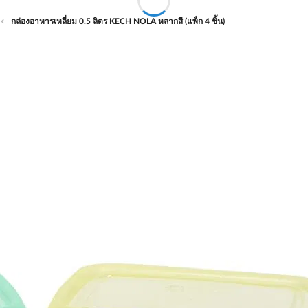
กล่องอาหารเหลี่ยม 0.5 ลิตร KECH NOLA หลากสี (แพ็ก 4 ชิ้น)