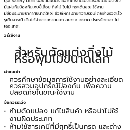
ปุ่มเ Safety Lock ป้องกันอันตรายจากการกดเปิดเครื่องโดยไม่ตั้งใจ
มีแผ่นกั้นป้องกันเศษขี้เลื่อย กิ่งไม้ ใบไม้ กระเด็นขณะใช้งาน
มีช่องระบายอากาศขนาดใหญ่ ช่วยให้กระจายความร้อนได่อย่างรวดเร็ว
รูเติมจาระบี เติมได้ง่ายจากภายนอก สะดวก สะอาด ประหยัดเวลา ไม่
เลอะเทอะ
วิธีใช้งาน
สำหรับตัดแต่งกิ่งไม้
หรือพุ่มไม้ขนาดเล็ก
คำแนะนำ
ควรศึกษาข้อมูลการใช้งานอย่างละเอียด
ควรสวมอุปกรณ์ป้องกัน เพื่อความ
ปลอดภัยในขณะใช้งาน
ข้อควรระวัง
ห้ามดัดแปลง แก้ไขสินค้า หรือนำไปใช้
งานผิดประเภท
ห้ามใช้สารเคมีที่มีฤทธิ์เป็นกรด และด่าง