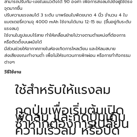
สามารถปรับก้ม-เงยในแนวตั้งได้ 90 องศา เพื่อการส่งลมไปยังผู้ใช้ตรง
จุดมากขึ้น
ปรับความแรงลมได้ 3 ระดับ มาพร้อมใบพัดขนาด 4 นิ้ว จำนวน 4 ใบ
แบตเตอรี่ความจุ 4000 mAh ใช้งานได้นาน 12-15 ชม. (ขึ้นอยู่กับระดับ
แรงลม)
ใช้งานในรูปแบบไร้สาย ทำให้เคลื่อนย้ายไปวางตามตำแหน่งที่ต้องการ
หรือติดตั้งบนผนังได้
มีส่วนช่วยให้อากาศภายในห้องเกิดการไหลเวียน และให้ลมสบาย
ส่งเสียงขณะทำงานต่ำ เพื่อไม่ให้รบกวนการพักผ่อน หรือการทำกิจกรรม
ต่างๆ
วิธีใช้งาน
ใช้สำหรับให้แรงลม
กดปุ่มเพื่อเริ่มต้นเปิด
พัดลม และกดปุ่มเดิม
ซ้ำหากต้องการเปลี่ยน
ความเร็วลม หรือปิด