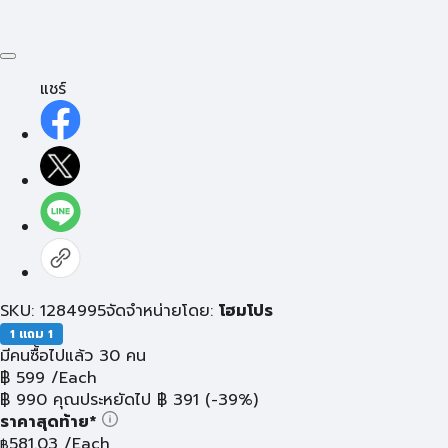
แชร์
SKU: 1284995
จัดจำหน่ายโดย:
โฮมโปร
1 แถม 1
มีคนซื้อไปแล้ว 30 คน
฿
599
/Each
฿
990
คุณประหยัดไป
฿
391
(-39%)
ราคาสุดท้าย*
581.03
/Each
฿