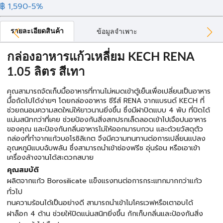
฿ 1,590
-5%
รายละเอียดสินค้า
ข้อมูลจำเพาะ
กล่องอาหารแก้วเหลี่ยม KECH RENA
1.05 ลิตร สีเทา
คุณสามารถจัดเก็บมื้ออาหารที่ทานไม่หมดเข้าตู้เย็นเพื่อเปลี่ยนเป็นอาหาร
มื้อถัดไปได้ง่ายๆ โดยกล่องอาหาร ซีรีส์ RENA จากแบรนด์ KECH ที่
ช่วยถนอมความสดใหม่ให้ยาวนานยิ่งขึ้น ซึ่งมีฝาปิดแบบ 4 พับ ที่ปิดได้
แน่นสนิทกว่าที่เคย ช่วยป้องกันสิ่งสกปรกเล็ดลอดเข้าไปเจือปนอาหาร
ของคุณ และป้องกันกลิ่นอาหารไม่ให้ออกมารบกวน และด้วยวัสดุตัว
กล่องที่ทำจากแก้วบอโรซิลิเกต จึงมีความทนทานต่อการเปลี่ยนแปลง
อุณหภูมิแบบฉับพลัน ซึ่งสามารถนำเข้าช่องฟรีซ อุ่นร้อน หรือเอาเข้า
เครื่องล้างจานได้สะดวกสบาย
คุณสมบัติ
ผลิตจากแก้ว Borosilicate แข็งแรงทนต่อการกระแทกมากกว่าแก้ว
ทั่วไป
ทนความร้อนได้เป็นอย่างดี สามารถนำเข้าไมโครเวฟหรือเตาอบได้
ฝาล็อก 4 ด้าน ช่วยให้ปิดแน่นสนิทยิ่งขึ้น กักเก็บกลิ่นและป้องกันสิ่ง