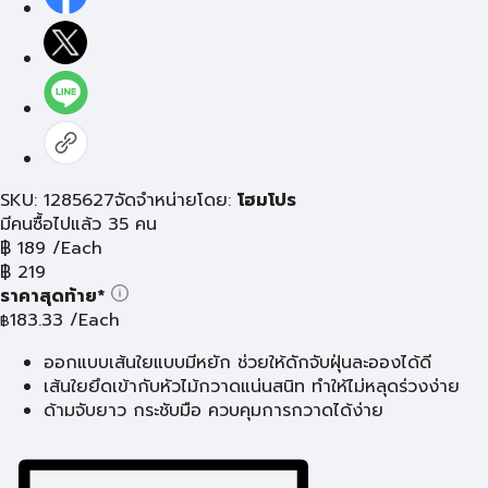
SKU: 1285627
จัดจำหน่ายโดย:
โฮมโปร
มีคนซื้อไปแล้ว 35 คน
฿
189
/Each
฿
219
ราคาสุดท้าย*
183.33
/Each
฿
ออกแบบเส้นใยแบบมีหยัก ช่วยให้ดักจับฝุ่นละอองได้ดี
เส้นใยยึดเข้ากับหัวไม้กวาดแน่นสนิท ทำให้ไม่หลุดร่วงง่าย
ด้ามจับยาว กระชับมือ ควบคุมการกวาดได้ง่าย