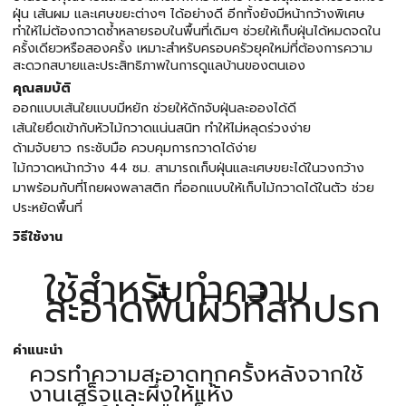
ฝุ่น เส้นผม และเศษขยะต่างๆ ได้อย่างดี อีกทั้งยังมีหน้ากว้างพิเศษ
ทำให้ไม่ต้องกวาดซ้ำหลายรอบในพื้นที่เดิมๆ ช่วยให้เก็บฝุ่นได้หมดจดใน
ครั้งเดียวหรือสองครั้ง เหมาะสำหรับครอบครัวยุคใหม่ที่ต้องการความ
สะดวกสบายและประสิทธิภาพในการดูแลบ้านของตนเอง
คุณสมบัติ
ออกแบบเส้นใยแบบมีหยัก ช่วยให้ดักจับฝุ่นละอองได้ดี
เส้นใยยึดเข้ากับหัวไม้กวาดแน่นสนิท ทำให้ไม่หลุดร่วงง่าย
ด้ามจับยาว กระชับมือ ควบคุมการกวาดได้ง่าย
ไม้กวาดหน้ากว้าง 44 ซม. สามารถเก็บฝุ่นและเศษขยะได้ในวงกว้าง
มาพร้อมกับที่โกยผงพลาสติก ที่ออกแบบให้เก็บไม้กวาดได้ในตัว ช่วย
ประหยัดพื้นที่
วิธีใช้งาน
ใช้สำหรับทำความ
สะอาดพื้นผิวที่สกปรก
คำแนะนำ
ควรทำความสะอาดทุกครั้งหลังจากใช้
งานเสร็จและผึ่งให้แห้ง