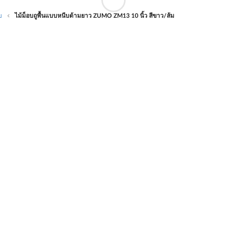
บ
ไม้ม็อบถูพื้นแบบหนีบด้ามยาว ZUMO ZM13 10 นิ้ว สีขาว/ส้ม