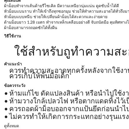
คุณสมบัติ
ผ้าม็อบทำจากเส้นด้ายรีไซเคิล มีความเหนียวนุ่มแน่น ดูดซับน้ำได้ดี
หัวม็อบแบนราบ ทำให้เข้าถึงทุกซอกมุม ช่วยให้ทำความสะอาดได้ทั่วถึงมา
หัวม็อบแบบหนีบ ช่วยให้เปลี่ยนผ้าม็อบได้สะดวกและง่ายดาย
ด้ามม็อบยาว 1.28 เมตร ทำจากเหล็กเคลือบอย่างดี จับถนัดมือ คุมทิศทางไ
ผ้าม็อบสามารถถอดซักได้ทั้งผืน
วิธีใช้งาน
ใช้สำหรับถูทำความสะอ
คำแนะนำ
ควรทำความสะอาดทุกครั้งหลังจากใช้งานเ
ควรเก็บให้พ้นมือเด็ก
ข้อควรระวัง
ห้ามแก้ไข ดัดแปลงสินค้า หรือนำไปใช้ง
ห้ามวางใกล้เปลวไฟ หรือตากแดดทิ้งไว้
ควรถอดผ้าม็อบออกจากแป้นยึดก่อนนำไปต
ไม่ควรทำให้เกิดการกระแทกอย่างรุนแรง
ดูทั้งหมด