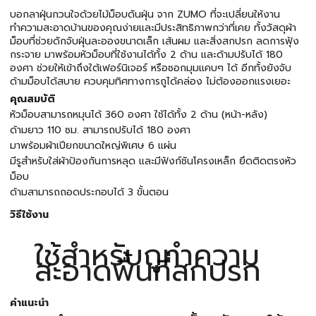
บอกลาฝุ่นกวนใจด้วยไม้ม็อบดันฝุ่น จาก ZUMO ที่จะเปลี่ยนให้งาน
ทำความสะอาดบ้านของคุณง่ายและมีประสิทธิภาพกว่าที่เคย ทั้งวัสดุผ้า
ม็อบที่ช่วยดักจับฝุ่นละอองขนาดเล็ก เส้นผม และสิ่งสกปรก ลดการฟุ้ง
กระจาย มาพร้อมหัวม็อบที่ใช้งานได้ทั้ง 2 ด้าน และด้ามปรับได้ 180
องศา ช่วยให้เข้าถึงใต้เฟอร์นิเจอร์ หรือซอกมุมแคบๆ ได้ อีกทั้งยังจับ
ด้ามม็อบได้สบาย ควบคุมทิศทางการถูได้คล่อง ไม่ต้องออกแรงเยอะ
คุณสมบัติ
หัวม็อบสามารถหมุนได้ 360 องศา ใช้ได้ทั้ง 2 ด้าน (หน้า-หลัง)
ด้ามยาว 110 ซม. สามารถปรับได้ 180 องศา
มาพร้อมผ้าเปียกขนาดใหญ่พิเศษ 6 แผ่น
มีรูสำหรับใส่ผ้าป้องกันการหลุด และมีฟังก์ชันโครงเหล็ก ยึดติดตรงหัว
ม็อบ
ด้ามสามารถถอดประกอบได้ 3 ขั้นตอน
วิธีใช้งาน
ใช้สำหรับถูทำความ
สะอาดพื้นที่สกปรก
คำแนะนำ