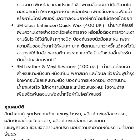
งานง่าย เพียงใส่ขวดสเปรย์แล้วฉีดพ่นเคลือบเงาได้ทันทีโดยไม่
ต้องผสมน้ำ ให้ยางดูสวยงามเหมือนใหม่ เพียงฉีดลงบนฟองน้ำ
หรือผ้าไมโครไฟเบอร์ แล้วทาลงบนยางให้ทั่วโดยไม่ต้องเช็ดออก
3M Gloss Enhancer/Quick Wax (400 มล.) : น้ำยาเคลือบสี
เพิ่มความเงาอย่างรวดเร็วหลังการล้าง หรือเมื่อต้องการความเงา
งามฉับไว ใช้ได้กับสีรถทุกชนิด ป้องกันรอยนิ้วมือและฝุ่น เพราะ
ความลื่นของน้ำยาทำให้ฝุ่นเกาะยาก ติดทนนานกว่าควิ๊กแว็กซ์ทั่วไป
สามารถใช้กับล้อ พลาสติก กระจก และยังเป็นตัวหล่อลื่นสำหรับ
ดินน้ำมันขจัดคราบได้
3M Leather & Vinyl Restorer (400 มล.) : น้ำยาเคลือบเงา
สำหรับเบาะหนังแท้ หนังเทียม พลาสติก และไวนิล ช่วยฟื้นฟูบำรุง
รักษาคอนโซลและเบาะหนัง ป้องกันการแห้งกรอบ ติดทนนาน
น้ำยาแห้งเร็ว ไม่ทิ้งคราบมันและเหนียวเหนอะหนะ ใช้งานง่าย
เพียงฉีดพ่นลงบนฟองน้ำหรือผ้าไมโครไฟเบอร์
คุณสมบัติ
สินค้าภายในชุดประกอบด้วย แชมพูล้างรถ, ผลิตภัณฑ์เคลือบเงารถ,
ผลิตภัณฑ์บำรุงรักษาเบาะ, ผลิตภัณฑ์เคลือบยางรถยนต์
แชมพูล้างรถ ช่วยขจัดคราบสกปรก มอบความสะอาดให้กับรถ ไม่ทำลาย
พื้นผิว