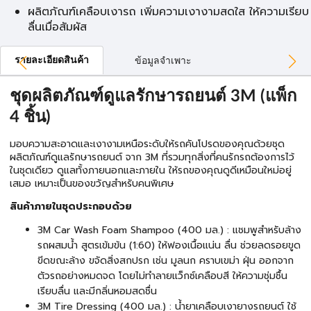
ผลิตภัณฑ์เคลือบเงารถ เพิ่มความเงางามสดใส ให้ความเรียบ
ลื่นเมื่อสัมผัส
รายละเอียดสินค้า
ข้อมูลจำเพาะ
ชุดผลิตภัณฑ์ดูแลรักษารถยนต์ 3M (แพ็ก
4 ชิ้น)
มอบความสะอาดและเงางามเหนือระดับให้รถคันโปรดของคุณด้วยชุด
ผลิตภัณฑ์ดูแลรักษารถยนต์ จาก 3M ที่รวมทุกสิ่งที่คนรักรถต้องการไว้
ในชุดเดียว ดูแลทั้งภายนอกและภายใน ให้รถของคุณดูดีเหมือนใหม่อยู่
เสมอ เหมาะเป็นของขวัญสำหรับคนพิเศษ
สินค้าภายในชุดประกอบด้วย
3M Car Wash Foam Shampoo (400 มล.) : แชมพูสำหรับล้าง
รถผสมน้ำ สูตรเข้มข้น (1:60) ให้ฟองเนื้อแน่น ลื่น ช่วยลดรอยขูด
ขีดขณะล้าง ขจัดสิ่งสกปรก เช่น มูลนก คราบเขม่า ฝุ่น ออกจาก
ตัวรถอย่างหมดจด โดยไม่ทำลายแว็กซ์เคลือบสี ให้ความชุ่มชื้น
เรียบลื่น และมีกลิ่นหอมสดชื่น
3M Tire Dressing (400 มล.) : น้ำยาเคลือบเงายางรถยนต์ ใช้