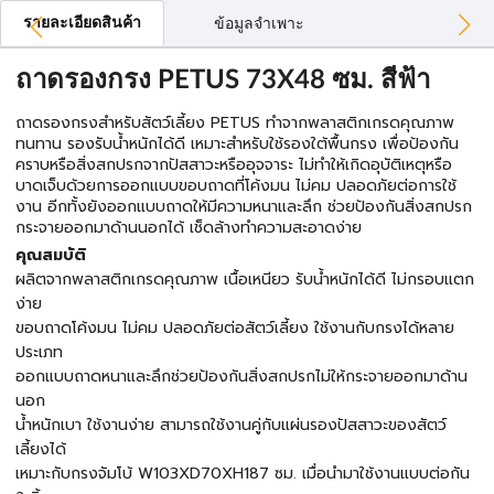
รายละเอียดสินค้า
ข้อมูลจำเพาะ
ถาดรองกรง PETUS 73X48 ซม. สีฟ้า
ถาดรองกรงสำหรับสัตว์เลี้ยง PETUS ทำจากพลาสติกเกรดคุณภาพ
ทนทาน รองรับน้ำหนักได้ดี เหมาะสำหรับใช้รองใต้พื้นกรง เพื่อป้องกัน
คราบหรือสิ่งสกปรกจากปัสสาวะหรืออุจจาระ ไม่ทำให้เกิดอุบัติเหตุหรือ
บาดเจ็บด้วยการออกแบบขอบถาดที่โค้งมน ไม่คม ปลอดภัยต่อการใช้
งาน อีกทั้งยังออกแบบถาดให้มีความหนาและลึก ช่วยป้องกันสิ่งสกปรก
กระจายออกมาด้านนอกได้ เช็ดล้างทำความสะอาดง่าย
คุณสมบัติ
ผลิตจากพลาสติกเกรดคุณภาพ เนื้อเหนียว รับน้ำหนักได้ดี ไม่กรอบแตก
ง่าย
ขอบถาดโค้งมน ไม่คม ปลอดภัยต่อสัตว์เลี้ยง ใช้งานกับกรงได้หลาย
ประเภท
ออกแบบถาดหนาและลึกช่วยป้องกันสิ่งสกปรกไม่ให้กระจายออกมาด้าน
นอก
น้ำหนักเบา ใช้งานง่าย สามารถใช้งานคู่กับแผ่นรองปัสสาวะของสัตว์
เลี้ยงได้
เหมาะกับกรงจัมโบ้ W103XD70XH187 ซม. เมื่อนำมาใช้งานแบบต่อกัน