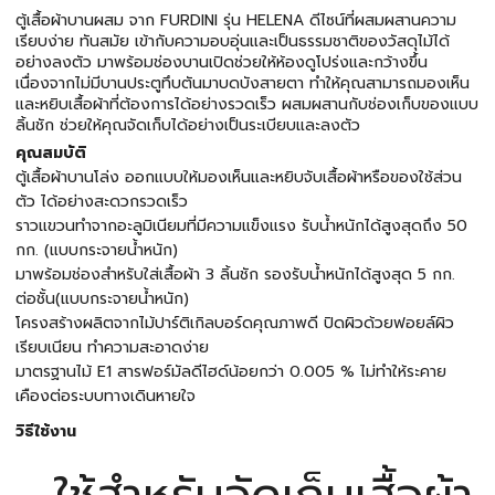
ตู้เสื้อผ้าบานผสม จาก FURDINI รุ่น HELENA ดีไซน์ที่ผสมผสานความ
เรียบง่าย ทันสมัย เข้ากับความอบอุ่นและเป็นธรรมชาติของวัสดุไม้ได้
อย่างลงตัว มาพร้อมช่องบานเปิดช่วยให้ห้องดูโปร่งและกว้างขึ้น
เนื่องจากไม่มีบานประตูทึบตันมาบดบังสายตา ทำให้คุณสามารถมองเห็น
และหยิบเสื้อผ้าที่ต้องการได้อย่างรวดเร็ว ผสมผสานกับช่องเก็บของแบบ
ลิ้นชัก ช่วยให้คุณจัดเก็บได้อย่างเป็นระเบียบและลงตัว
คุณสมบัติ
ตู้เสื้อผ้าบานโล่ง ออกแบบให้มองเห็นและหยิบจับเสื้อผ้าหรือของใช้ส่วน
ตัว ได้อย่างสะดวกรวดเร็ว
ราวแขวนทำจากอะลูมิเนียมที่มีความแข็งแรง รับน้ำหนักได้สูงสุดถึง 50
กก. (แบบกระจายน้ำหนัก)
มาพร้อมช่องสำหรับใส่เสื้อผ้า 3 ลิ้นชัก รองรับน้ำหนักได้สูงสุด 5 กก.
ต่อชั้น(แบบกระจายน้ำหนัก)
โครงสร้างผลิตจากไม้ปาร์ติเกิลบอร์ดคุณภาพดี ปิดผิวด้วยฟอยล์ผิว
เรียบเนียน ทำความสะอาดง่าย
มาตรฐานไม้ E1 สารฟอร์มัลดีไฮด์น้อยกว่า 0.005 % ไม่ทำให้ระคาย
เคืองต่อระบบทางเดินหายใจ
วิธีใช้งาน
ใช้สำหรับจัดเก็บเสื้อผ้า