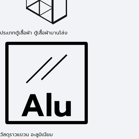
ประเภทตู้เสื้อผ้า ตู้เสื้อผ้าบานโล่ง
วัสดุราวแขวน อะลูมิเนียม