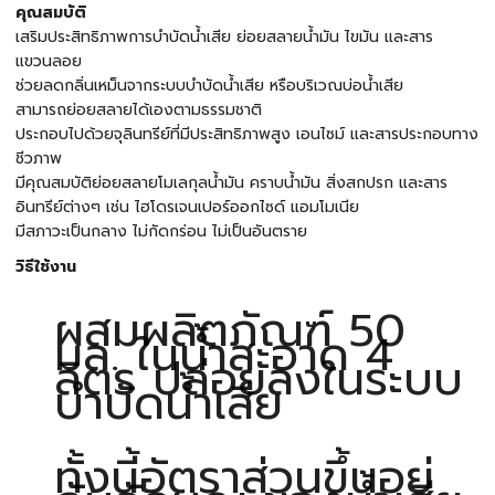
คุณสมบัติ
เสริมประสิทธิภาพการบำบัดน้ำเสีย ย่อยสลายน้ำมัน ไขมัน และสาร
แขวนลอย
ช่วยลดกลิ่นเหม็นจากระบบบำบัดน้ำเสีย หรือบริเวณบ่อน้ำเสีย
สามารถย่อยสลายได้เองตามธรรมชาติ
ประกอบไปด้วยจุลินทรีย์ที่มีประสิทธิภาพสูง เอนไซม์ และสารประกอบทาง
ชีวภาพ
มีคุณสมบัติย่อยสลายโมเลกุลน้ำมัน คราบน้ำมัน สิ่งสกปรก และสาร
อินทรีย์ต่างๆ เช่น ไฮโดรเจนเปอร์ออกไซด์ แอมโมเนีย
มีสภาวะเป็นกลาง ไม่กัดกร่อน ไม่เป็นอันตราย
วิธีใช้งาน
ผสมผลิตภัณฑ์ 50
มล. ในน้ำสะอาด 4
ลิตร ปล่อยลงในระบบ
บำบัดน้ำเสีย
ทั้งนี้อัตราส่วนขึ้นอยู่