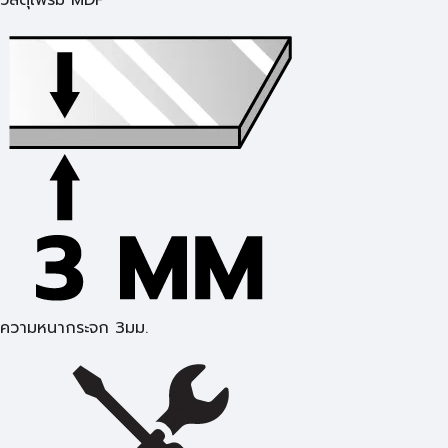
วัสดุเฟรม MDF
ความหนากระจก 3มม.