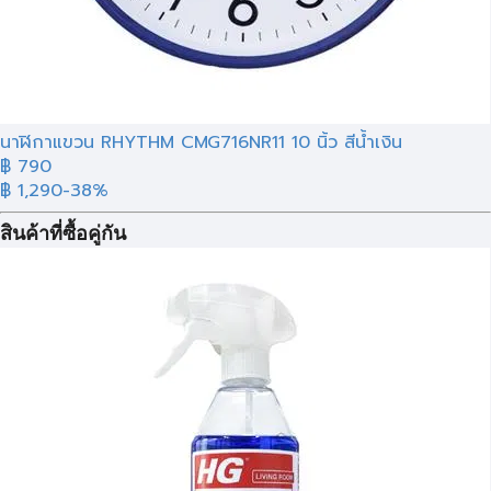
นาฬิกาแขวน RHYTHM CMG716NR11 10 นิ้ว สีน้ำเงิน
฿ 790
฿ 1,290
-38%
สินค้าที่ซื้อคู่กัน