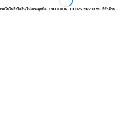
ภายในโพลีสไตรีน ไม่เจาะลูกบิด LINEDEKOR DTD02S 90x200 ซม. สีสักด้าน