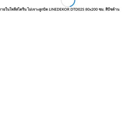
ภายในโพลีสไตรีน ไม่เจาะลูกบิด LINEDEKOR DTD02S 80x200 ซม. สีบีชด้าน