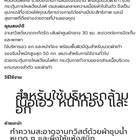
หนึบเป็นพิเศษ ช่วยป้องกันการลื่นขณะใช้งาน พร้อปุ่มนวดฝ่าเท้า ช่วย
กระตุ้นการไหลเวียนโลหิ ตและผ่อนคลายความเมื่อยล้าไปในตัว จึงเป็น
อุปกรณ์ที่จะช่วยให้คุณบริหารร่างกายได้อย่างมีประสิทธิภาพ และมี
สุขภาพที่ดีอย่างง่ายดายที่บ้านของคุณ
คุณสมบัติ
จานทวิสต์ขนาดกะทัดรัด เส้นผ่าศูนย์กลาง 30 ซม. สะดวกต่อการจัดเก็บ
และพกพา
ใช้บริหารเอว อก และหน้าท้อง พร้อมพื้นผิวมีปุ่มสำหรับนวดฝ่าเท้า
รองรับน้ำหนักสูงสุด 50 กก. เหมาะสำหรับการใช้งานทั่วไป
ช่วยกระตุ้นการไหลเวียนโลหิต กระตุ้นการทำงานของกล้ามเนื้อบริเวณ
แกนกลางลำตัว และฝ่าเท้า
วิธีใช้งาน
สำหรับใช้บริหารกล้าม
เนื้อเอว หน้าท้อง และ
อก
คำแนะนำ
ทำความสะอาดจานทวิสต์ด้วยผ้าชุบน้ำ
หมาด ๆ และผึ่งให้แห้งสนิท