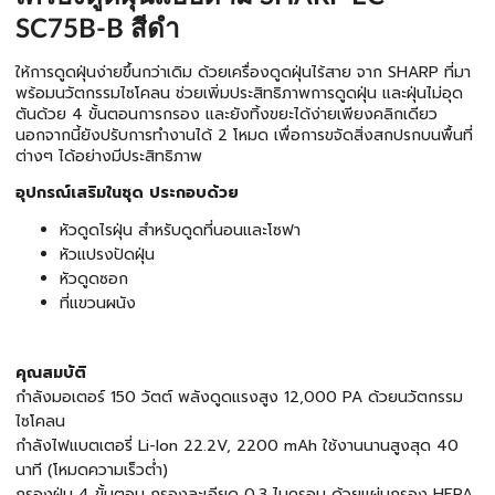
SC75B-B สีดำ
ให้การดูดฝุ่นง่ายขึ้นกว่าเดิม ด้วยเครื่องดูดฝุ่นไร้สาย จาก SHARP ที่มา
พร้อมนวัตกรรมไซโคลน ช่วยเพิ่มประสิทธิภาพการดูดฝุ่น และฝุ่นไม่อุด
ตันด้วย 4 ขั้นตอนการกรอง และยังทิ้งขยะได้ง่ายเพียงคลิกเดียว
นอกจากนี้ยังปรับการทำงานได้ 2 โหมด เพื่อการขจัดสิ่งสกปรกบนพื้นที่
ต่างๆ ได้อย่างมีประสิทธิภาพ
อุปกรณ์เสริมในชุด ประกอบด้วย
หัวดูดไรฝุ่น สำหรับดูดที่นอนและโซฟา
หัวแปรงปัดฝุ่น
หัวดูดซอก
ที่แขวนผนัง
คุณสมบัติ
กำลังมอเตอร์ 150 วัตต์ พลังดูดแรงสูง 12,000 PA ด้วยนวัตกรรม
ไซโคลน
กำลังไฟแบตเตอรี่ Li-Ion 22.2V, 2200 mAh ใช้งานนานสูงสุด 40
นาที (โหมดความเร็วต่ำ)
กรองฝุ่น 4 ขั้นตอน กรองละเอียด 0.3 ไมครอน ด้วยแผ่นกรอง HEPA