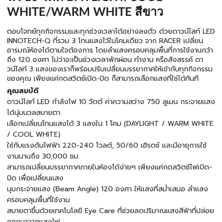
WHITE/WARM WHITE สีขาว
ตอบโจทย์ทุกกิจกรรมและทุกช่วงเวลาได้อย่างลงตัว ด้วยดาวน์ไลท์ LED
INNOTECH-Q ที่รวม 3 โทนแสงไว้ในโคมเดียว จาก RACER เปลี่ยน
อารมณ์ห้องได้ตามใจต้องการ โดยลำแสงครอบคลุมพื้นที่การใช้งานกว้า
ถึง 120 องศา ไม่ว่าจะเป็นช่วงเวลาพักผ่อน ทำงาน หรือสังสรรค์ ดา
วน์ไลท์ 3 แสงของเราก็พร้อมปรับเปลี่ยนบรรยากาศให้เข้ากับทุกกิจกรรม
ของคุณ เพียงแค่กดสวิตช์เปิด-ปิด ก็สามารถเลือกแสงที่ใช่ได้ทันที
คุณสมบัติ
ดาวน์ไลท์ LED กำลังไฟ 10 วัตต์ ค่าความสว่าง 750 ลูเมน กระจายแสง
ได้นุ่มนวลสบายตา
เลือกเปลี่ยนโทนแสงได้ 3 แสงใน 1 โคม (DAYLIGHT / WARM WHITE
/ COOL WHITE)
ใช้กับแรงดันไฟฟ้า 220-240 โวลต์, 50/60 เฮิรตซ์ และมีอายุการใช้
งานนานถึง 30,000 ชม.
สามารถเปลี่ยนบรรยากาศภายในห้องได้ง่ายๆ เพียงแค่กดสวิตช์ไฟเปิด-
ปิด เพื่อเปลี่ยนแสง
มุมกระจายแสง (Beam Angle) 120 องศา ให้แสงที่สม่ำเสมอ ลำแสง
ครอบคลุมพื้นที่ใช้งาน
สบายตาขึ้นด้วยเทคโนโลยี Eye Care ที่ช่วยลดปริมาณแสงสีฟ้าที่ปล่อย
ออกมาจากแสงไฟ