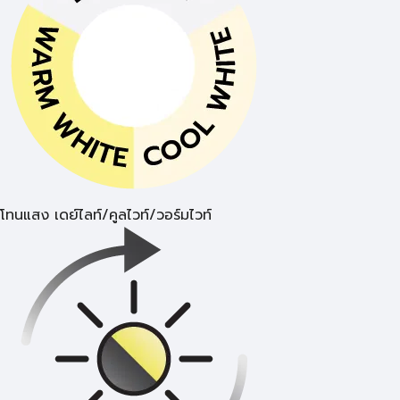
โทนแสง เดย์ไลท์/คูลไวท์/วอร์มไวท์