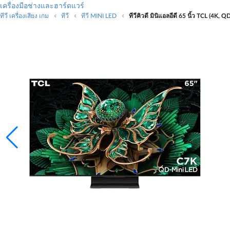
เครื่องมือช่างและฮาร์ดแวร์
ทีวี เครื่องเสียง เกม
ทีวี
ทีวี MINI LED
ทีวีคิวดี มินิแอลอีดี 65 นิ้ว TCL (