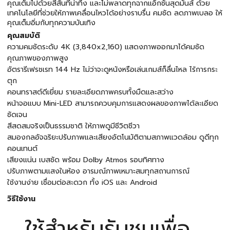
คุณเต็มไปด้วยสีสันที่น่าทึ่ง และไม่พลาดทุกฉากแอ็กชั่นสุดมันส์ ด้วย
เทคโนโลยีที่ช่วยให้ภาพเคลื่อนไหวได้อย่างราบรื่น คมชัด ลดภาพเบลอ ให้
คุณเต็มอิ่มกับทุกความบันเทิง
คุณสมบัติ
ความคมชัดระดับ 4K (3,840x2,160) แสดงภาพออกมาได้คมชัด
คุณภาพของภาพสูง
อัตรารีเฟรชเรท 144 Hz ไม่ว่าจะดูหนังหรือเล่นเกมส์ก็ลื่นไหล ไร้การกระ
ตุก
คอนทราสต์ดีเยี่ยม รายละเอียดภาพครบทั้งมืดและสว่าง
หน้าจอแบบ Mini-LED สามารถควบคุมการแสดงผลของภาพได้ละเอียด
ชัดเจน
สีสดสมจริงเป็นธรรมชาติ ให้ภาพดูมีชีวิตชีวา
สมองกลอัจฉริยะปรับภาพและเสียงอัตโนมัติตามสภาพแวดล้อม ดูดีทุก
คอนเทนต์
เสียงแน่น เบสชัด พร้อม Dolby Atmos รอบทิศทาง
ปรับภาพตามแสงในห้อง อารมณ์ภาพเหมาะสมทุกสถานการณ์
ใช้งานง่าย เชื่อมต่อสะดวก ทั้ง iOS และ Android
วิธีใช้งาน
ใช้สำหรับรับชมเพื่อ