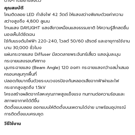
ต่างๆ ได้อย่างลงตัว
คุณสมบัติ
โคมติดลอย LED กำลังไฟ 42 วัตต์ ให้แสงสว่างพิเศษด้วยค่าความ
สว่างสูงถึง 4,800 ลูเมน
โทนแสง DAYLIGHT แสงสีขาวเหมือนแสงธรรมชาติ ให้ความรู้สึกสดชื่น
มองเห็นได้ชัดเจน
ใช้กับแรงดันไฟฟ้า 220-240, โวลต์ 50/60 เฮิรตซ์ และอายุการใช้งาน
นาน 30,000 ชั่วโมง
แผ่นกระจายแสง Diffuser มีลวดลายพระจันทร์เสี้ยว แสงนุ่มละมุน
กระจายแสงรอบทิศทาง
มุมกระจายแสง (Beam Angle) 120 องศา กระจายแสงกว้างสม่ำเสมอ
ครอบคลุมทุกพื้นที่
ปลอดภัยมากขึ้นด้วยระบบวงจรป้องกันหลอดเสียจากฟ้าผ่าและไฟ
กระชากสูงสุดถึง 1.5kV
โครงสร้างผลิตจากโลหะคุณภาพสูงแข็งแรง ทนทานต่อความร้อนและ
สภาพอากาศได้ดีขึ้น
ติดตั้งแบบลอย ออกแบบให้ติดตั้งบนเพดานได้ง่าย มาพร้อมอุปกรณ์
การติดตั้งแบบครบชุด
วิธีใช้งาน