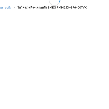
เตาอบฝัง
ไมโครเวฟฝัง+เตาอบฝัง SMEG FMI425X+SF6400TVX