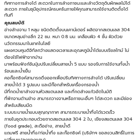
ทิศทางการล้างได้ สะดวกในการล้างภาชนะและล้างวัตถุดิบผักผลไม้ได้
สะดวก ภายในชุมีอุปกรณ์ครบครันภายให้คุณสามารถใช้งานติดตั้งได้
ทันที
คุณสมบัติ
อ่างล้างจาน 1 หลุม ชนิดติดตั้งบนเคาน์เตอร์ ผลิตจากสเตนเลส 304
ขนาดหลุมอ่างลึก 22 ซม. หนา 0.8 มม. เคลือบผิว 4 ชั้น ผิวด้วย
นวัตกรรมนาโนเทคโนโลยี
แผงควบคุมดิจิทัลกว้างแสดงเวลาและอุณหภูมิน้ำได้แบบเรียลไทม์ ไม่
ต้องใช้ไฟฟ้าจากบ้าน
มาพร้อมฟังก์ชันปุ่มปรับเปลี่ยนสายน้ำ 5 แบบ รองรับการใช้งานทั้งน้ำ
ร้อนและน้ำเย็น
คอก๊อกซิงค์สามารถดึงออกเพื่อปรับทิศทางการล้างได้ ปรับเปลี่ยน
สายน้ำได้ 3 รูปแบบ และมีก๊อกสำหรับเครื่องกรองน้ำ
มีที่กดน้ำยาล้างจานหัวสแตนเลส และที่กดล้างแก้วอัตโนมัติ
ที่พักจานด้านข้าง สามารถวางจานหรือภาชนะอื่นๆ ได้สะดวก และมีช่อง
สำหรับเสียบมีด
ระบบระบายน้ำแบบสุญญากาศ สามารถระบายน้ำทิ้งได้รวดเร็ว
ภายในชุดประกอบด้วยถาดสแตนเลส 304 2 ใบ, เขียงสแตนเลส 304
(food grade), สะดืออ่าง, สายน้ำดี
แถมฟรี สายน้ำทิ้ง/ท่อน้ำทิ้ง และก๊อกซิงค์ (บริษัทฯ ขอสงวนสิทธิ์ในการ
เปลี่ยนแปลงของแถม)