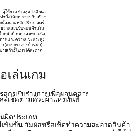
ู้ใช้งานส่วนสูง 180 ซม.
ท่านั่งให้เหมาะสมกับสรีระ
กต้องตามหลักสรีรศาสตร์
้าย-ขวาและปรับหมุนด้านใน
น้ำหนักที่เหมาะสมขณะนั่ง
มทนทานและความแข็งแรงสูง
 กก.(แบบกระจายน้ำหนัก)
ายเก้าอี้ไปมาได้สะดวก
ือเล่นเกม
ควรลุกขยับร่างกายเพื่อผ่อนคลาย
ะเช็ดตามด้วยผ้าแห้งทันที
านผิดประเภท
มีเข้มข้น สัมผัสหรือเช็ดทำความสะอาดสินค้า