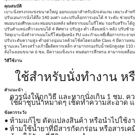
คุณสมบัติ
เบาะนั่งทรงรถแข่งขนาดใหญ่ ออกแบบมาสำหรับนักเล่นเกม เหมาะสำหรับผ
ปรับเอนการนั่งได้ถึง 140 องศา และปรับล็อกการเอนได้ 4 ระดับ ช่วยปรับ
หมอนรองศีรษะและหมอนรองหลัง ผลิตจากเมมโมรี่โฟม รองรับสรีระได้ถู
ปรับตำแหน่งที่วางแขนได้ 4 ทิศทาง ปรับสูง-ต่ำ เลื่อนหน้า-หลัง ปรับซ
วัสดุเบาะนั่งทำจากเมมโมรี่โฟมหุ้มหนัง PU และกำมะหยี่เพื่อการกระจาย
ปรับระดับความสูง-ต่ำอย่างนุ่มนวลด้วยโช้คไฮดรอลิค Class 4 มีควา
ฐานและโครงสร้างเก้าอี้ผลิตจากเหล็ก สามารถรองรับน้ำหนักสูงสุด 110
ล้อไนลอนขนาด 6 ซม. มีความแข็งแรง ทนต่อการสึกหรอ สามารถเคลื่อนย้
วิธีใช้งาน
ใช้สำหรับนั่งทำงาน หร
คำแนะนำ
ควรนั่งให้ถูกวิธี และหากนั่งเกิน 1 ชม. 
ใช้ผ้าชุบน้ำหมาดๆ เช็ดทำความสะอาด แล
ข้อควรระวัง
ห้ามแก้ไข ดัดแปลงสินค้า หรือนำไปใช้ง
ห้ามใช้น้ำยาที่มีสารกัดกร่อน หรือสารเค