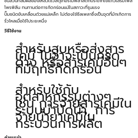
ชิ้นส่วนที่สัมผัสของเหลวใช้วัสดุเทอร์โมพลาสติกประเภทใยแก้วเสริมโพลิ
โพรพิลีน ทนทานต่อการกัดกร่อนแม้ในสภาวะที่รุนแรง
ปั๊มชนิดขับเคลื่อนด้วยแม่เหล็ก ไม่ต้องใช้ซีลเพลาซึ่งเป็นจุดที่มักเกิดการ
รั่วไหลเมื่อใช้ไประยะหนึ่ง
วิธีใช้งาน
สำหรับสูบหรือส่งสาร
เคมี ไม่ว่าจะเป็นกรด
ด่าง หรือสารเคมีอื่นๆ
ที่มีฤทธิ์กัดกร่อน
สำหรับใช้กับ
อุตสาหกรรมต่างๆ
เช่น การจ่ายสารเคมีใน
ระบบบำบัดน้ำ, การ
จ่ายน้ำยาเคมีใน
กระบวนการผลิต
คำแนะนำ