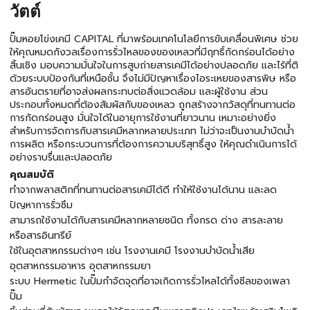
วัตต์
ปั๊มหอยโข่งเคมี CAPITAL ที่มาพร้อมเทคโนโลยีการขับเคลื่อนพิเศษ ช่วย
ให้คุณหมดกังวลเรื่องการรั่วไหลของของเหลวที่มีฤทธิ์กัดกร่อนได้อย่าง
สิ้นเชิง มอบความมั่นใจในการสูบถ่ายสารเคมีได้อย่างปลอดภัย และไร้ที่ติ
ด้วยระบบป้องกันที่เหนือชั้น จึงไม่มีปัญหาเรื่องไอระเหยของสารพิษ หรือ
สารอันตรายที่อาจส่งผลกระทบต่อสิ่งแวดล้อม และผู้ใช้งาน ส่วน
ประกอบทั้งหมดที่ต้องสัมผัสกับของเหลว ถูกสร้างจากวัสดุที่ทนทานต่อ
การกัดกร่อนสูง มั่นใจได้ในอายุการใช้งานที่ยาวนาน เหมาะอย่างยิ่ง
สำหรับการจัดการกับสารเคมีหลากหลายประเภท ไม่ว่าจะเป็นงานบำบัดน้ำ
การผลิต หรือกระบวนการที่ต้องการความบริสุทธิ์สูง ให้คุณดำเนินการได้
อย่างราบรื่นและปลอดภัย
คุณสมบัติ
ทำจากพลาสติกที่ทนทานต่อสารเคมีได้ดี ทำให้ใช้งานได้นาน และลด
ปัญหาการรั่วซึม
สามารถใช้งานได้กับสารเคมีหลากหลายชนิด ทั้งกรด ด่าง สารละลาย
หรือสารอินทรีย์
ใช้ในอุตสาหกรรมต่างๆ เช่น โรงงานเคมี โรงงานบำบัดน้ำเสีย
อุตสาหกรรมอาหาร อุตสาหกรรมยา
ระบบ Hermetic ในปั๊มกำจัดจุดที่อาจเกิดการรั่วไหลได้ทั้งซีลของเพลา
ปั๊ม