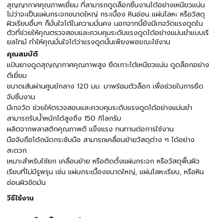
สุญญากาศคุณภาพเยี่ยม ที่สามารถดูดล็อกชิ้นงานได้อย่างเหนียวแน่น
ไม่ว่าจะเป็นแผ่นกระจกขนาดใหญ่ กระเบื้อง หินอ่อน แผ่นโลหะ หรือวัสดุ
ผิวเรียบอื่นๆ ก็มั่นใจได้ในความมั่นคง นอกจากนี้ยังมีเกจวัดแรงดูดใน
ตัวที่ช่วยให้คุณตรวจสอบและควบคุมระดับแรงดูดได้อย่างแม่นยำแบบเรี
ยลไทม์ ทำให้คุณมั่นใจได้ว่าแรงดูดนั้นเพียงพอขณะใช้งาน
คุณสมบัติ
แป้นยางดูดสุญญากาศคุณภาพสูง ยึดเกาะได้เหนียวแน่น ดูดล็อกอย่าง
ดีเยี่ยม
ขนาดเส้นผ่านศูนย์กลาง 120 มม. มาพร้อมตัวล็อก เพื่อช่วยในการยึด
จับชิ้นงาน
มีเกจวัด ช่วยให้ตรวจสอบและควบคุมระดับแรงดูดได้อย่างแม่นยำ
สามารถรับน้ำหนักได้สูงถึง 150 กิโลกรัม
ผลิตจากพลาสติกคุณภาพดี แข็งแรง ทนทานต่อการใช้งาน
มือจับถือได้ถนัดกระชับมือ สามารถเคลื่อนย้ายวัสดุต่าง ๆ ได้อย่าง
สะดวก
เหมาะสำหรับใช้ยก เคลื่อนย้าย หรือติดตั้งแผ่นกระจก หรือวัสดุพื้นผิว
เรียบที่ไม่มีรูพรุน เช่น แผ่นกระเบื้องขนาดใหญ่, แผ่นโลหะเรียบ, หรือหิน
อ่อนผิวขัดมัน
วิธีใช้งาน