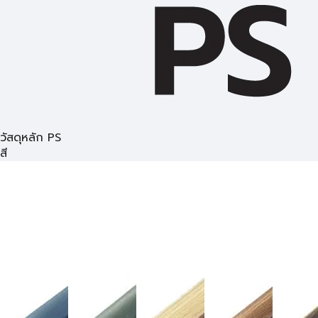
วัสดุหลัก PS
สี