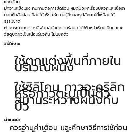
แวดล้อม
มีความแข็งแรง ทนทานต่อการขีดข่วน หมดปัญหาเรื่องปลวกและเชื้อรา
มอบผิวสัมผัสเสมือนไม้จริง ให้ความรู้สึกและรูปลักษณ์ที่เหมือนไม้
ธรรมชาติ
ผ่านกระบวนการลงสีฟอยล์ด้วยความร้อน ทำให้ผิวหน้าเรียบเนียน และ
วัสดุปิดผิวเป็นเนื้อเดียวกัน ไม่แยกตัว
วิธีใช้งาน
ใช้ตกแต่งพื้นที่ภายใน
บริเวณผนัง
ใช้ซิลิโคน กาวอะคริลิก
หรือกาวตะปูเป็นตัว
สมานระหว่างผนังกับ
บัว
คำแนะนำ
ควรอ่านคำเตือน และศึกษาวิธีการใช้ก่อน