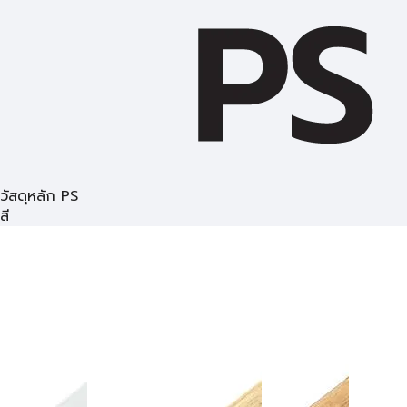
วัสดุหลัก PS
สี